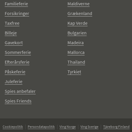
Familieferie
Maldiverne
Forsikringer
Grækenland
Taxfree
Kap Verde
Billeje
Bulgarien
Gavekort
Madeira
Sommerferie
Mallorca
Efterårsferie
Thailand
Påskeferie
Tyrkiet
Juleferie
Spies anbefaler
Spies Friends
Cookiepolitik
Persondatapolitik
Ving Norge
Ving Sverige
Tjäreborg Finland