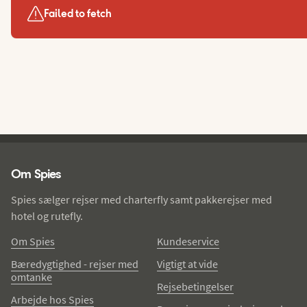
Failed to fetch
Spies - sidefod
Om Spies
Spies sælger rejser med charterfly samt pakkerejser med
hotel og rutefly.
Om Spies
Kundeservice
Bæredygtighed - rejser med
Vigtigt at vide
omtanke
Rejsebetingelser
Arbejde hos Spies