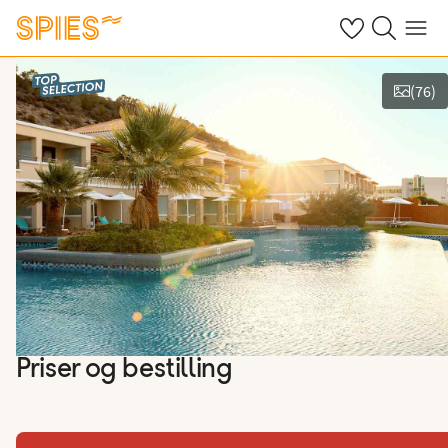
Se dine gemte h
Søg på spies.
Menu
(
76
)
Vis billeder
Priser og bestilling