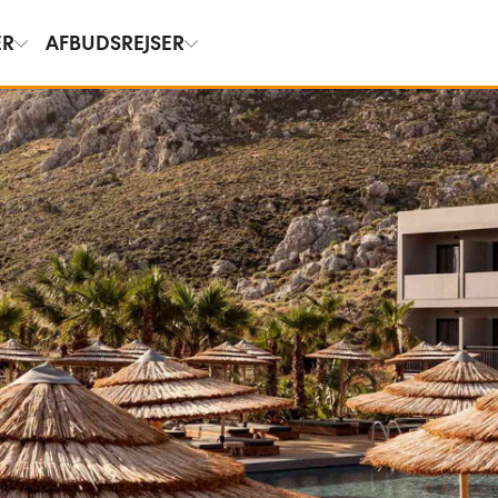
ER
AFBUDSREJSER