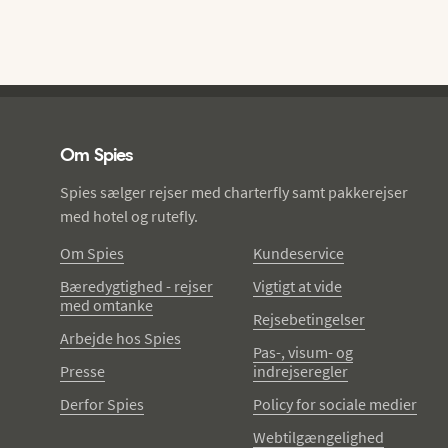
Spies - sidefod
Om Spies
Spies sælger rejser med charterfly samt pakkerejser
med hotel og rutefly.
Om Spies
Kundeservice
Bæredygtighed - rejser
Vigtigt at vide
med omtanke
Rejsebetingelser
Arbejde hos Spies
Pas-, visum- og
Presse
indrejseregler
Derfor Spies
Policy for sociale medier
Webtilgængelighed