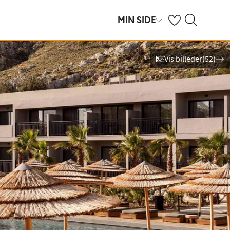
Se dine gemte hot
Søg på spies.dk
MIN SIDE
Vis billeder
(
52
)