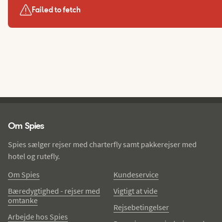
Failed to fetch
Spies - sidefod
Om Spies
Spies sælger rejser med charterfly samt pakkerejser med
hotel og rutefly.
Om Spies
Kundeservice
Bæredygtighed - rejser med
Vigtigt at vide
omtanke
Rejsebetingelser
Arbejde hos Spies