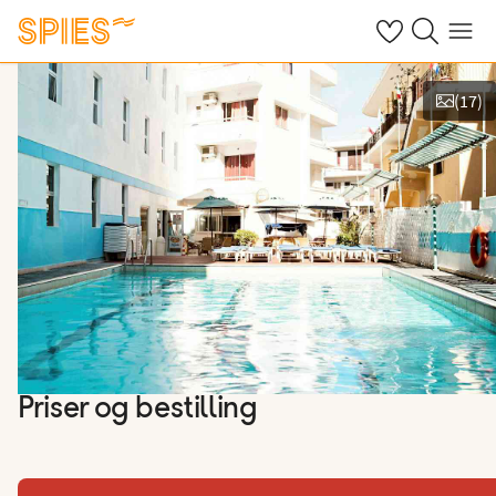
Se dine gemte h
Søg på spies.
Menu
(
17
)
Vis billeder
Priser og bestilling