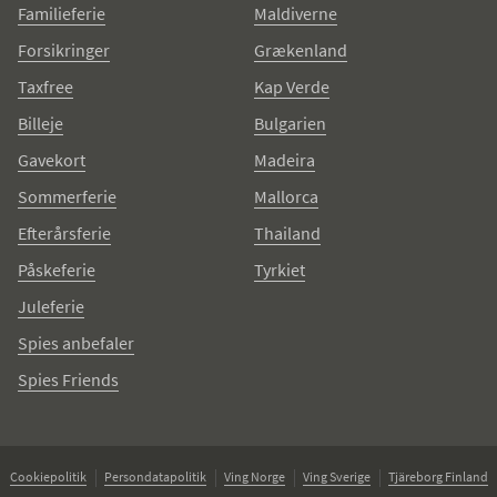
Familieferie
Maldiverne
Forsikringer
Grækenland
Taxfree
Kap Verde
Billeje
Bulgarien
Gavekort
Madeira
Sommerferie
Mallorca
Efterårsferie
Thailand
Påskeferie
Tyrkiet
Juleferie
Spies anbefaler
Spies Friends
Cookiepolitik
Persondatapolitik
Ving Norge
Ving Sverige
Tjäreborg Finland