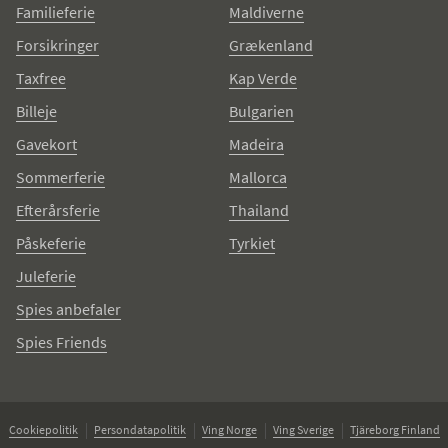
Familieferie
Maldiverne
Forsikringer
Grækenland
Taxfree
Kap Verde
Billeje
Bulgarien
Gavekort
Madeira
Sommerferie
Mallorca
Efterårsferie
Thailand
Påskeferie
Tyrkiet
Juleferie
Spies anbefaler
Spies Friends
Cookiepolitik
Persondatapolitik
Ving Norge
Ving Sverige
Tjäreborg Finland