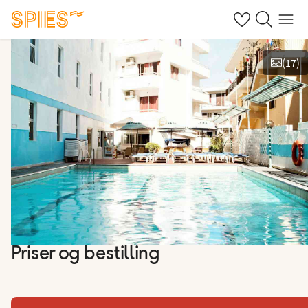
Se dine gemte h
Søg på spies.
Menu
(
17
)
Vis billeder
Priser og bestilling