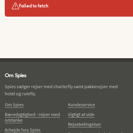
Failed to fetch
Spies - sidefod
Om Spies
Spies sælger rejser med charterfly samt pakkerejser med
hotel og rutefly.
Om Spies
Kundeservice
Bæredygtighed - rejser med
Vigtigt at vide
omtanke
Rejsebetingelser
Arbejde hos Spies