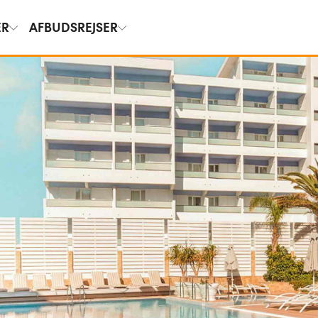
ER
AFBUDSREJSER