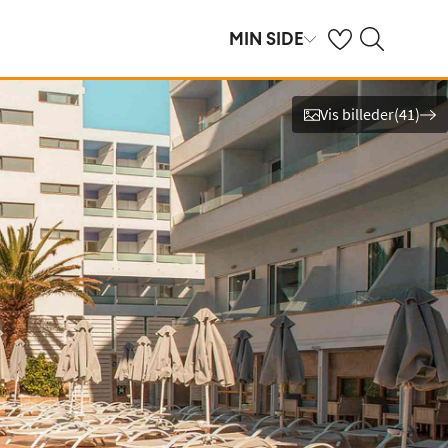
Se dine gemte hot
Søg på spies.dk
MIN SIDE
Vis billeder
(
41
)