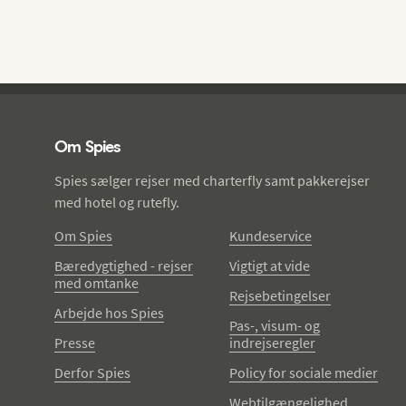
Spies - sidefod
Om Spies
Spies sælger rejser med charterfly samt pakkerejser
med hotel og rutefly.
Om Spies
Kundeservice
Bæredygtighed - rejser
Vigtigt at vide
med omtanke
Rejsebetingelser
Arbejde hos Spies
Pas-, visum- og
Presse
indrejseregler
Derfor Spies
Policy for sociale medier
Webtilgængelighed