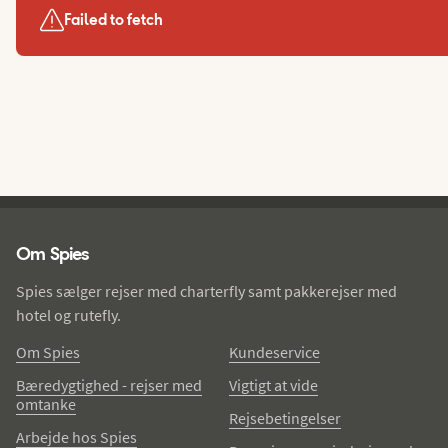
Failed to fetch
Spies - sidefod
Om Spies
Spies sælger rejser med charterfly samt pakkerejser med
hotel og rutefly.
Om Spies
Kundeservice
Bæredygtighed - rejser med
Vigtigt at vide
omtanke
Rejsebetingelser
Arbejde hos Spies