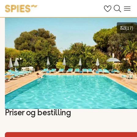
Se dine gemte h
Søg på spies.
Menu
(
17
)
Vis billeder
Priser og bestilling