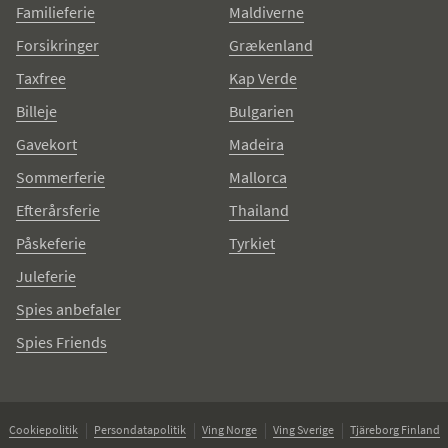
Familieferie
Maldiverne
Forsikringer
Grækenland
Taxfree
Kap Verde
Billeje
Bulgarien
Gavekort
Madeira
Sommerferie
Mallorca
Efterårsferie
Thailand
Påskeferie
Tyrkiet
Juleferie
Spies anbefaler
Spies Friends
Cookiepolitik
Persondatapolitik
Ving Norge
Ving Sverige
Tjäreborg Finland