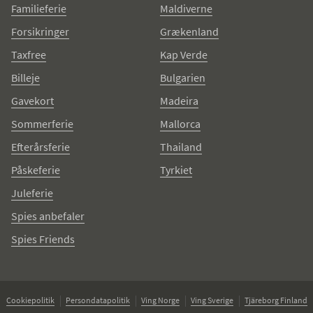
Familieferie
Maldiverne
Forsikringer
Grækenland
Taxfree
Kap Verde
Billeje
Bulgarien
Gavekort
Madeira
Sommerferie
Mallorca
Efterårsferie
Thailand
Påskeferie
Tyrkiet
Juleferie
Spies anbefaler
Spies Friends
Cookiepolitik
Persondatapolitik
Ving Norge
Ving Sverige
Tjäreborg Finland