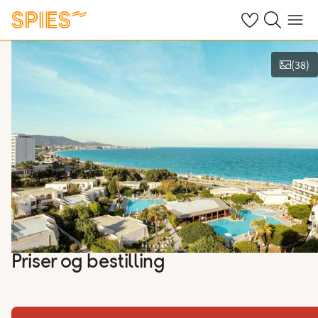
Se dine gemte h
Søg på spies.
Menu
(
38
)
Vis film og billeder
Priser og bestilling