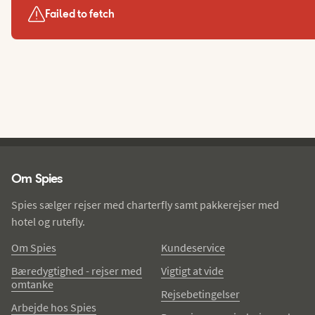
Failed to fetch
Spies - sidefod
Om Spies
Spies sælger rejser med charterfly samt pakkerejser med
hotel og rutefly.
Om Spies
Kundeservice
Bæredygtighed - rejser med
Vigtigt at vide
omtanke
Rejsebetingelser
Arbejde hos Spies