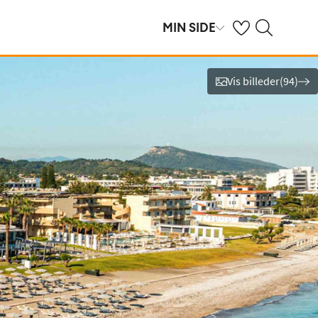
Se dine gemte hot
Søg på spies.dk
MIN SIDE
Vis billeder
(
94
)