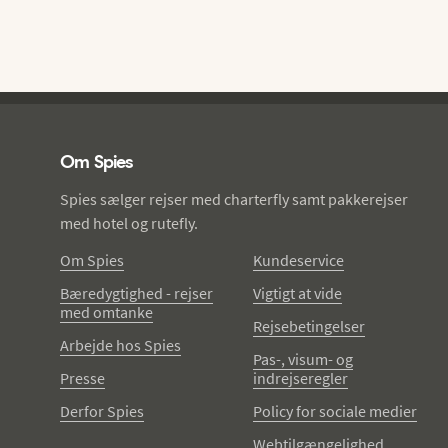
Spies - sidefod
Om Spies
Spies sælger rejser med charterfly samt pakkerejser
med hotel og rutefly.
Om Spies
Kundeservice
Bæredygtighed - rejser
Vigtigt at vide
med omtanke
Rejsebetingelser
Arbejde hos Spies
Pas-, visum- og
Presse
indrejseregler
Derfor Spies
Policy for sociale medier
Webtilgængelighed