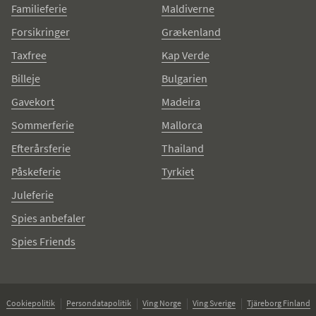
Familieferie
Maldiverne
Forsikringer
Grækenland
Taxfree
Kap Verde
Billeje
Bulgarien
Gavekort
Madeira
Sommerferie
Mallorca
Efterårsferie
Thailand
Påskeferie
Tyrkiet
Juleferie
Spies anbefaler
Spies Friends
Cookiepolitik
Persondatapolitik
Ving Norge
Ving Sverige
Tjäreborg Finland