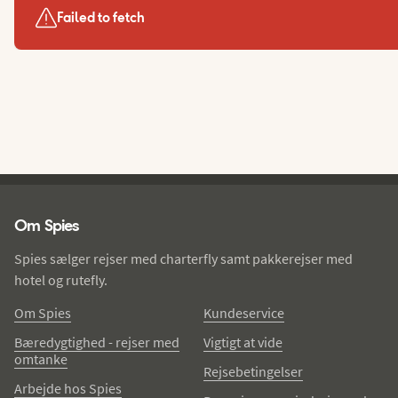
Failed to fetch
Spies - sidefod
Om Spies
Spies sælger rejser med charterfly samt pakkerejser med
hotel og rutefly.
Om Spies
Kundeservice
Bæredygtighed - rejser med
Vigtigt at vide
omtanke
Rejsebetingelser
Arbejde hos Spies