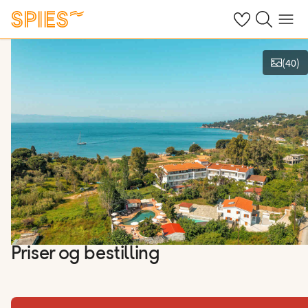
Se dine gemte h
Søg på spies.
Menu
(
40
)
Vis billeder
Priser og bestilling