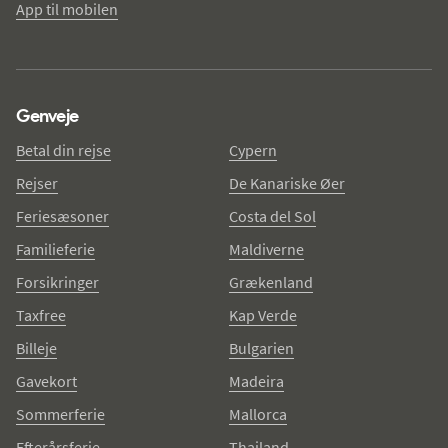
App til mobilen
Genveje
Betal din rejse
Cypern
Rejser
De Kanariske Øer
Feriesæsoner
Costa del Sol
Familieferie
Maldiverne
Forsikringer
Grækenland
Taxfree
Kap Verde
Billeje
Bulgarien
Gavekort
Madeira
Sommerferie
Mallorca
Efterårsferie
Thailand