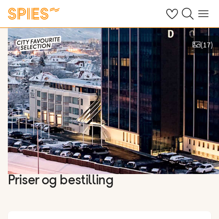
Se dine gemte h
Søg på spies.
Menu
(
17
)
Vis billeder
Priser og bestilling