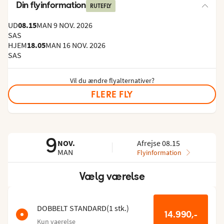
Din flyinformation
RUTEFLY
UD
08.15
MAN 9 NOV. 2026
SAS
HJEM
18.05
MAN 16 NOV. 2026
SAS
Vil du ændre flyalternativer?
FLERE FLY
9
NOV.
Afrejse 08.15
MAN
Flyinformation
Vælg værelse
Spring
rumlisten
over
DOBBELT STANDARD
(
1
stk.
)
14.990,-
Kun vaerelse