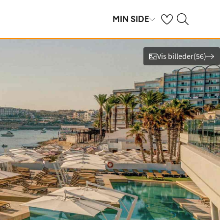
Se dine gemte hot
Søg på spies.dk
MIN SIDE
Vis billeder
(
56
)