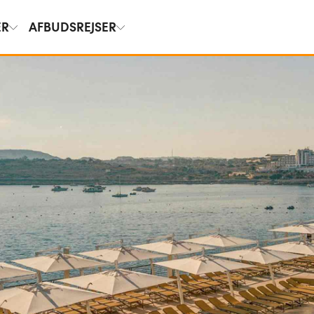
ER
AFBUDSREJSER