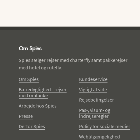
Spies - sidefod
Om Spies
Spies sælger rejser med charterfly samt pakkerejser
med hotel og rutefly.
Om Spies
Kundeservice
Bæredygtighed - rejser
Vigtigt at vide
med omtanke
Rejsebetingelser
Arbejde hos Spies
Pas-, visum- og
Presse
indrejseregler
Derfor Spies
Policy for sociale medier
Webtilgængelighed