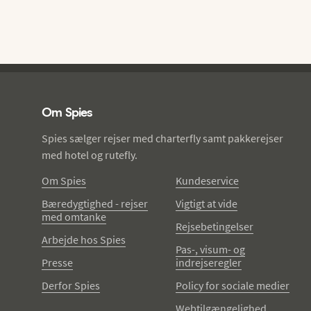
Spies - sidefod
Om Spies
Spies sælger rejser med charterfly samt pakkerejser
med hotel og rutefly.
Om Spies
Kundeservice
Bæredygtighed - rejser
Vigtigt at vide
med omtanke
Rejsebetingelser
Arbejde hos Spies
Pas-, visum- og
Presse
indrejseregler
Derfor Spies
Policy for sociale medier
Webtilgængelighed