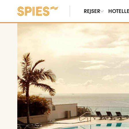
REJSER
HOTELL
Vis film og billeder