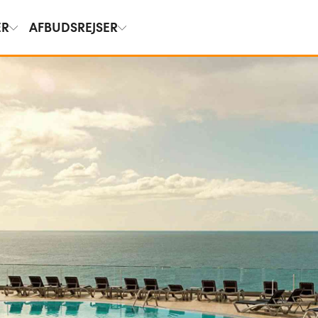
ER
AFBUDSREJSER