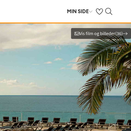
Se dine gemte hot
Søg på spies.dk
MIN SIDE
Vis film og billeder
(
36
)