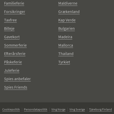
Familieferie
Maldiverne
Forsikringer
Grækenland
Taxfree
Kap Verde
Billeje
Bulgarien
Gavekort
Madeira
Sommerferie
Mallorca
Efterårsferie
Thailand
Påskeferie
Tyrkiet
Juleferie
Spies anbefaler
Spies Friends
Cookiepolitik
Persondatapolitik
Ving Norge
Ving Sverige
Tjäreborg Finland