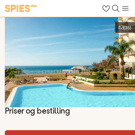
Se dine gemte h
Søg på spies.
Menu
(
35
)
Vis billeder
Priser og bestilling