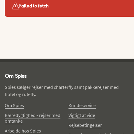
Failed to fetch
Spies - sidefod
Om Spies
Spies sælger rejser med charterfly samt pakkerejser med
hotel og rutefly.
Om Spies
Kundeservice
Bæredygtighed - rejser med
Vigtigt at vide
omtanke
Rejsebetingelser
Arbejde hos Spies