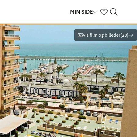
Se dine gemte hot
Søg på spies.dk
MIN SIDE
Vis film og billeder
(
28
)