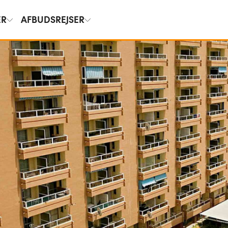
ER
AFBUDSREJSER