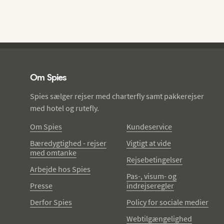
Spies - sidefod
Om Spies
Spies sælger rejser med charterfly samt pakkerejser
med hotel og rutefly.
Om Spies
Kundeservice
Bæredygtighed - rejser
Vigtigt at vide
med omtanke
Rejsebetingelser
Arbejde hos Spies
Pas-, visum- og
Presse
indrejseregler
Derfor Spies
Policy for sociale medier
Webtilgængelighed