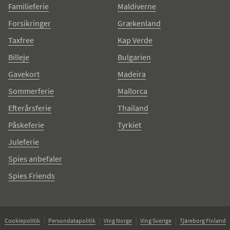
Familieferie
Maldiverne
Forsikringer
Grækenland
Taxfree
Kap Verde
Billeje
Bulgarien
Gavekort
Madeira
Sommerferie
Mallorca
Efterårsferie
Thailand
Påskeferie
Tyrkiet
Juleferie
Spies anbefaler
Spies Friends
Cookiepolitik
Persondatapolitik
Ving Norge
Ving Sverige
Tjäreborg Finland