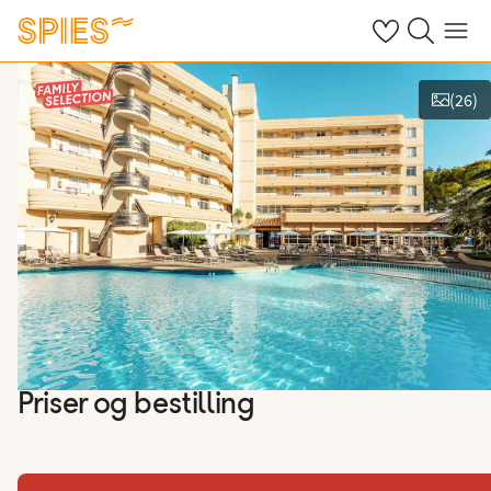
Se dine gemte h
Søg på spies.
Menu
(
26
)
Vis billeder
Priser og bestilling