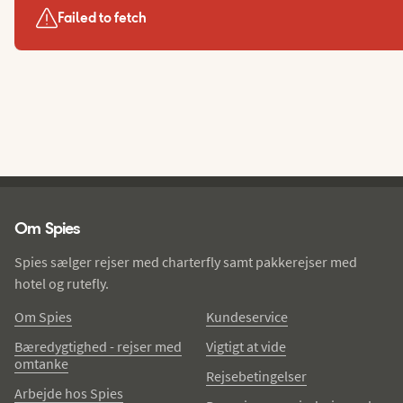
Failed to fetch
Spies - sidefod
Om Spies
Spies sælger rejser med charterfly samt pakkerejser med
hotel og rutefly.
Om Spies
Kundeservice
Bæredygtighed - rejser med
Vigtigt at vide
omtanke
Rejsebetingelser
Arbejde hos Spies