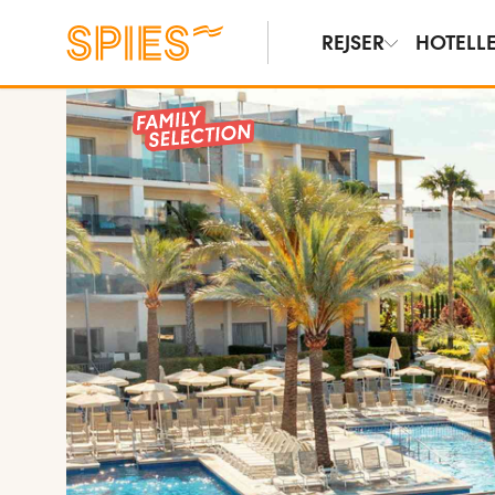
REJSER
HOTELL
Vis film og billeder