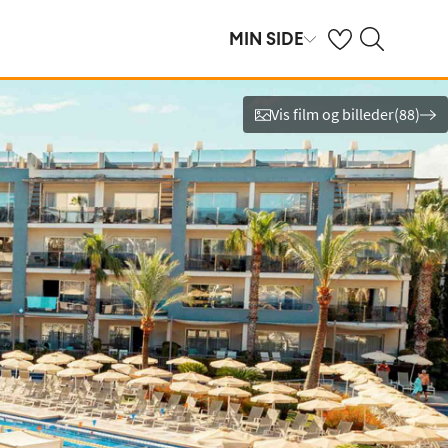
Se dine gemte hot
Søg på spies.dk
MIN SIDE
Vis film og billeder
(
88
)