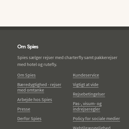
Spies - sidefod
Om Spies
Spies sælger rejser med charterfly samt pakkerejser
med hotel og rutefly.
Om Spies
Kundeservice
Bæredygtighed - rejser
Vigtigt at vide
med omtanke
Rejsebetingelser
Arbejde hos Spies
Pas-, visum- og
Presse
indrejseregler
Derfor Spies
Policy for sociale medier
Webtilgængelighed