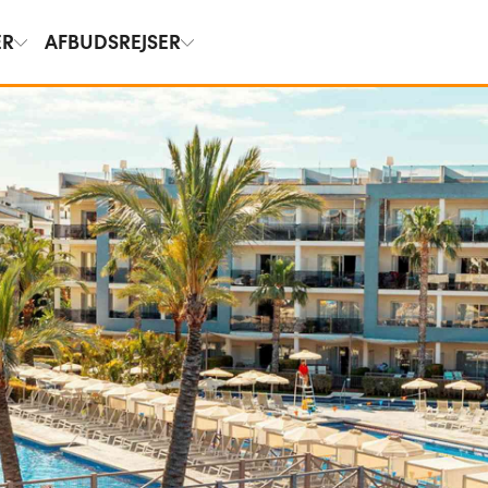
ER
AFBUDSREJSER