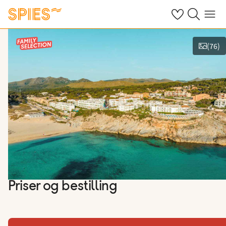
Se dine gemte h
Søg på spies.
Menu
(
76
)
Vis film og billeder
Priser og bestilling