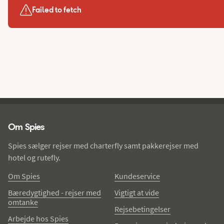
Failed to fetch
Spies - sidefod
Om Spies
Spies sælger rejser med charterfly samt pakkerejser med
hotel og rutefly.
Om Spies
Kundeservice
Bæredygtighed - rejser med
Vigtigt at vide
omtanke
Rejsebetingelser
Arbejde hos Spies