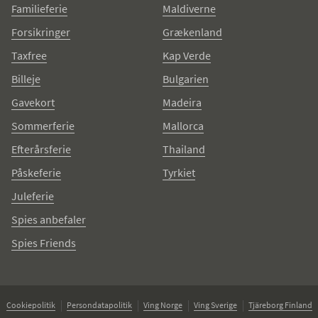
Familieferie
Maldiverne
Forsikringer
Grækenland
Taxfree
Kap Verde
Billeje
Bulgarien
Gavekort
Madeira
Sommerferie
Mallorca
Efterårsferie
Thailand
Påskeferie
Tyrkiet
Juleferie
Spies anbefaler
Spies Friends
Cookiepolitik
Persondatapolitik
Ving Norge
Ving Sverige
Tjäreborg Finland