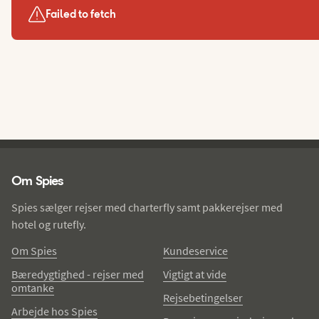
Failed to fetch
Spies - sidefod
Om Spies
Spies sælger rejser med charterfly samt pakkerejser med
hotel og rutefly.
Om Spies
Kundeservice
Bæredygtighed - rejser med
Vigtigt at vide
omtanke
Rejsebetingelser
Arbejde hos Spies