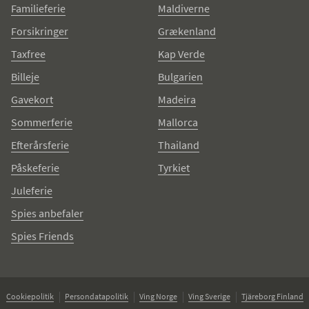
Familieferie
Maldiverne
Forsikringer
Grækenland
Taxfree
Kap Verde
Billeje
Bulgarien
Gavekort
Madeira
Sommerferie
Mallorca
Efterårsferie
Thailand
Påskeferie
Tyrkiet
Juleferie
Spies anbefaler
Spies Friends
Cookiepolitik
Persondatapolitik
Ving Norge
Ving Sverige
Tjäreborg Finland