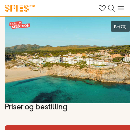
Se dine gemte h
Søg på spies.
Menu
(
76
)
Vis film og billeder
Priser og bestilling