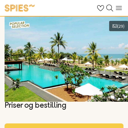
Se dine gemte h
Søg på spies.
Menu
(
29
)
Vis billeder
Priser og bestilling