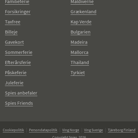
Familieferie
Maldiverne
Forsikringer
Grækenland
Taxfree
Kap Verde
Billeje
Bulgarien
Gavekort
Madeira
Sommerferie
Mallorca
Efterårsferie
Thailand
Påskeferie
Tyrkiet
Juleferie
Spies anbefaler
Spies Friends
Cookiepolitik
Persondatapolitik
Ving Norge
Ving Sverige
Tjäreborg Finland
Copyright Spies, 2026