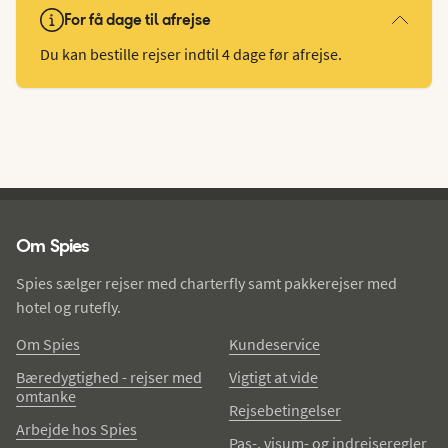
For få dage til afrejse
Du kan bestille rejser indtil 4 dage før afrejse.
Spies - sidefod
Om Spies
Spies sælger rejser med charterfly samt pakkerejser med
hotel og rutefly.
Om Spies
Kundeservice
Bæredygtighed - rejser med
Vigtigt at vide
omtanke
Rejsebetingelser
Arbejde hos Spies
Pas-, visum- og indrejseregler