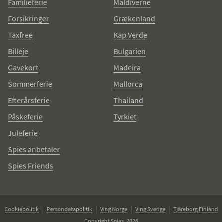
Familieferie
Maldiverne
Forsikringer
Grækenland
Taxfree
Kap Verde
Billeje
Bulgarien
Gavekort
Madeira
Sommerferie
Mallorca
Efterårsferie
Thailand
Påskeferie
Tyrkiet
Juleferie
Spies anbefaler
Spies Friends
Cookiepolitik
Persondatapolitik
Ving Norge
Ving Sverige
Tjäreborg Finland
Copyright Spies, 2026