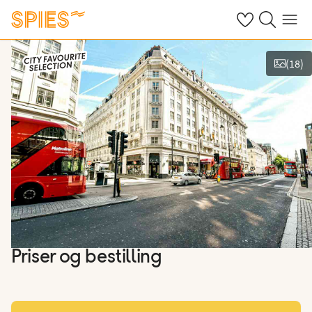
Se dine gemte h
Søg på spies.
Menu
(
18
)
Vis billeder
Priser og bestilling