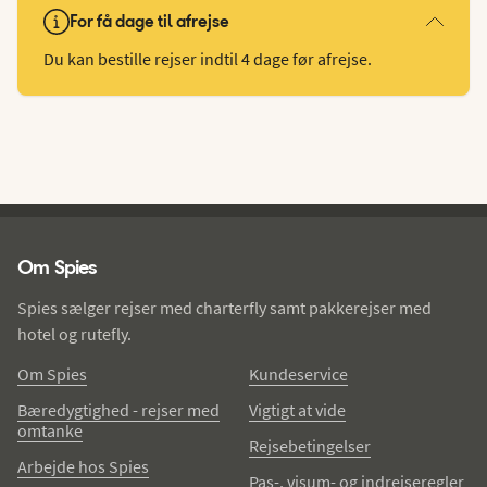
For få dage til afrejse
Du kan bestille rejser indtil 4 dage før afrejse.
Spies - sidefod
Om Spies
Spies sælger rejser med charterfly samt pakkerejser med
hotel og rutefly.
Om Spies
Kundeservice
Bæredygtighed - rejser med
Vigtigt at vide
omtanke
Rejsebetingelser
Arbejde hos Spies
Pas-, visum- og indrejseregler