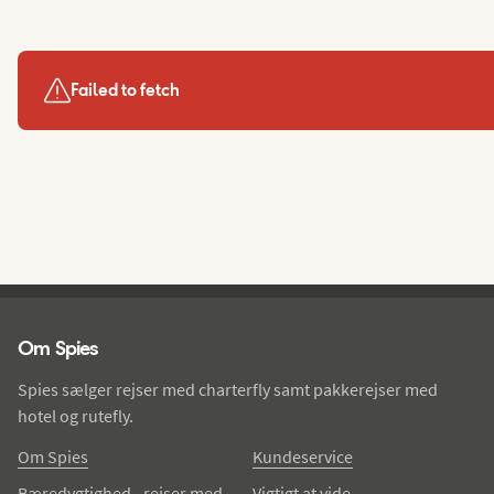
Failed to fetch
Spies - sidefod
Om Spies
Spies sælger rejser med charterfly samt pakkerejser med
hotel og rutefly.
Om Spies
Kundeservice
Bæredygtighed - rejser med
Vigtigt at vide