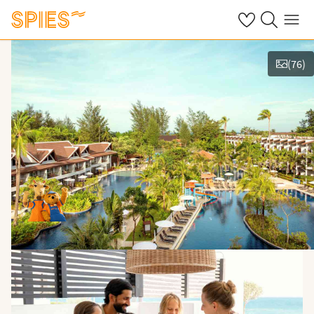
Se dine gemte h
Søg på spies.
Menu
(
76
)
Vis film og billeder