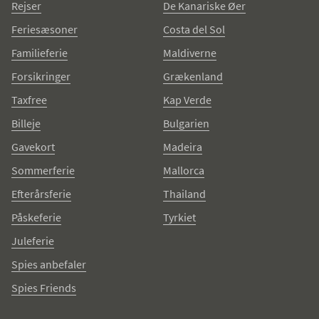
Rejser
De Kanariske Øer
Feriesæsoner
Costa del Sol
Familieferie
Maldiverne
Forsikringer
Grækenland
Taxfree
Kap Verde
Billeje
Bulgarien
Gavekort
Madeira
Sommerferie
Mallorca
Efterårsferie
Thailand
Påskeferie
Tyrkiet
Juleferie
Spies anbefaler
Spies Friends