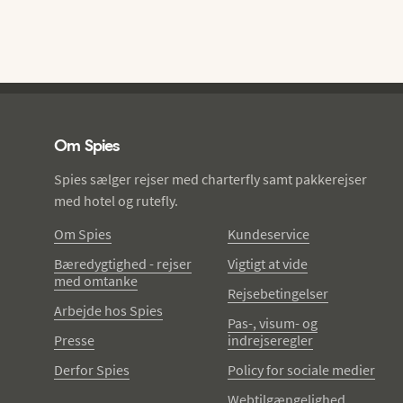
Spies - sidefod
Om Spies
Spies sælger rejser med charterfly samt pakkerejser
med hotel og rutefly.
Om Spies
Kundeservice
Bæredygtighed - rejser
Vigtigt at vide
med omtanke
Rejsebetingelser
Arbejde hos Spies
Pas-, visum- og
Presse
indrejseregler
Derfor Spies
Policy for sociale medier
Webtilgængelighed