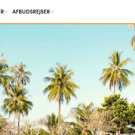
ER
AFBUDSREJSER