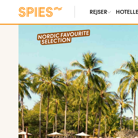
REJSER
HOTELL
Vis film og billeder