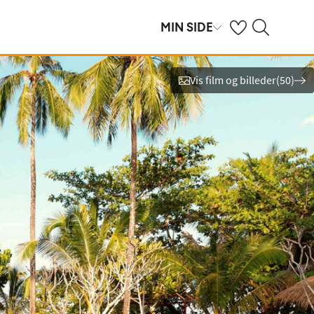
Se dine gemte hot
Søg på spies.dk
MIN SIDE
Vis film og billeder
(
50
)