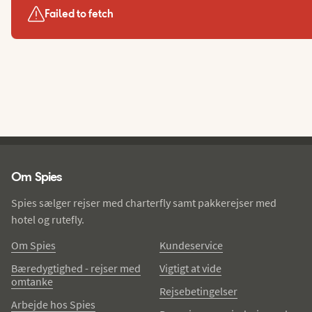
Failed to fetch
Spies - sidefod
Om Spies
Spies sælger rejser med charterfly samt pakkerejser med
hotel og rutefly.
Om Spies
Kundeservice
Bæredygtighed - rejser med
Vigtigt at vide
omtanke
Rejsebetingelser
Arbejde hos Spies