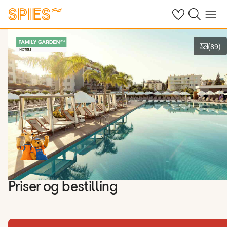
Se dine gemte h
Søg på spies.
Menu
(
89
)
Vis film og billeder
Priser og bestilling