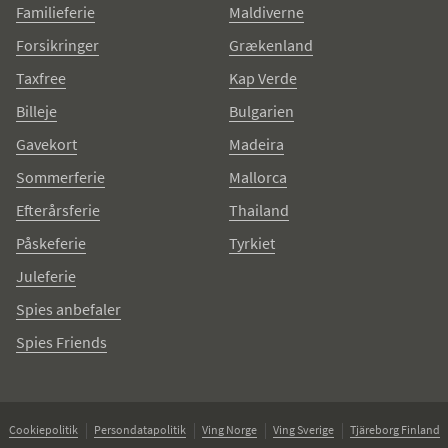
Familieferie
Maldiverne
Forsikringer
Grækenland
Taxfree
Kap Verde
Billeje
Bulgarien
Gavekort
Madeira
Sommerferie
Mallorca
Efterårsferie
Thailand
Påskeferie
Tyrkiet
Juleferie
Spies anbefaler
Spies Friends
Cookiepolitik
Persondatapolitik
Ving Norge
Ving Sverige
Tjäreborg Finland