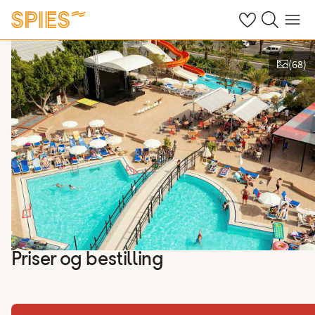
Se dine gemte h
Søg på spies.
Menu
(
68
)
Vis film og billeder
Priser og bestilling