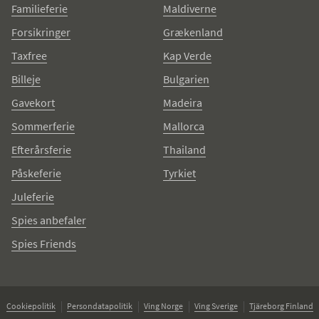
Familieferie
Maldiverne
Forsikringer
Grækenland
Taxfree
Kap Verde
Billeje
Bulgarien
Gavekort
Madeira
Sommerferie
Mallorca
Efterårsferie
Thailand
Påskeferie
Tyrkiet
Juleferie
Spies anbefaler
Spies Friends
Cookiepolitik
Persondatapolitik
Ving Norge
Ving Sverige
Tjäreborg Finland