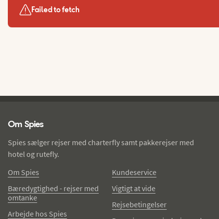
Failed to fetch
Spies - sidefod
Om Spies
Spies sælger rejser med charterfly samt pakkerejser med
hotel og rutefly.
Om Spies
Kundeservice
Bæredygtighed - rejser med
Vigtigt at vide
omtanke
Rejsebetingelser
Arbejde hos Spies