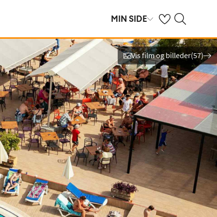
Se dine gemte hot
Søg på spies.dk
MIN SIDE
Vis film og billeder
(
57
)