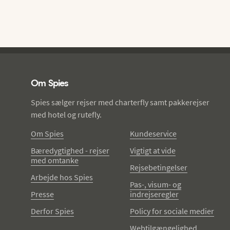
Spies - sidefod
Om Spies
Spies sælger rejser med charterfly samt pakkerejser
med hotel og rutefly.
Om Spies
Kundeservice
Bæredygtighed - rejser
Vigtigt at vide
med omtanke
Rejsebetingelser
Arbejde hos Spies
Pas-, visum- og
Presse
indrejseregler
Derfor Spies
Policy for sociale medier
Webtilgængelighed