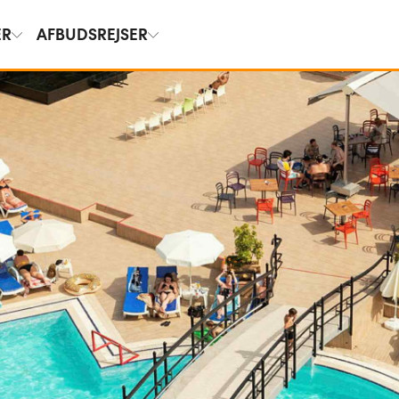
ER
AFBUDSREJSER