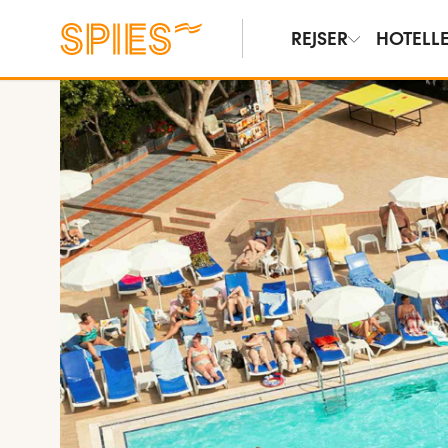
REJSER
HOTELL
Vis film og billeder