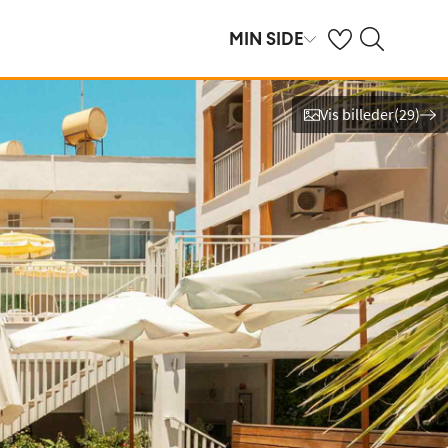
Se dine gemte hot
Søg på spies.dk
MIN SIDE
Vis billeder
(
29
)