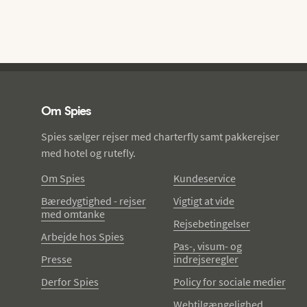
Spies - sidefod
Om Spies
Spies sælger rejser med charterfly samt pakkerejser
med hotel og rutefly.
Om Spies
Kundeservice
Bæredygtighed - rejser
Vigtigt at vide
med omtanke
Rejsebetingelser
Arbejde hos Spies
Pas-, visum- og
Presse
indrejseregler
Derfor Spies
Policy for sociale medier
Webtilgængelighed