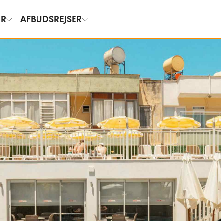
ER
AFBUDSREJSER