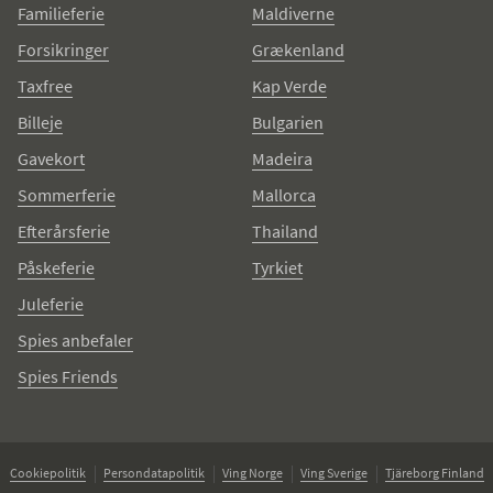
Familieferie
Maldiverne
Forsikringer
Grækenland
Taxfree
Kap Verde
Billeje
Bulgarien
Gavekort
Madeira
Sommerferie
Mallorca
Efterårsferie
Thailand
Påskeferie
Tyrkiet
Juleferie
Spies anbefaler
Spies Friends
Cookiepolitik
Persondatapolitik
Ving Norge
Ving Sverige
Tjäreborg Finland