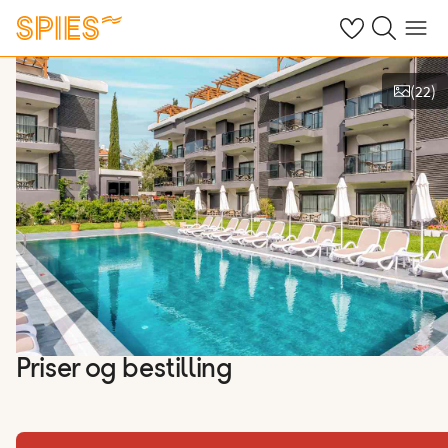
Se dine gemte h
Søg på spies.
Menu
(
22
)
Vis billeder
Priser og bestilling