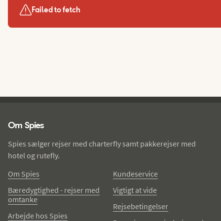
Failed to fetch
Spies - sidefod
Om Spies
Spies sælger rejser med charterfly samt pakkerejser med
hotel og rutefly.
Om Spies
Kundeservice
Bæredygtighed - rejser med
Vigtigt at vide
omtanke
Rejsebetingelser
Arbejde hos Spies