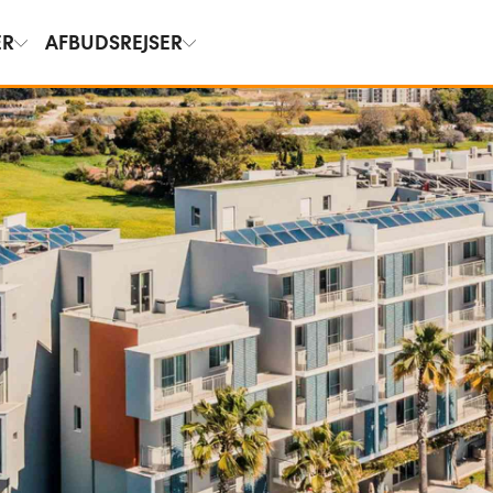
ER
AFBUDSREJSER