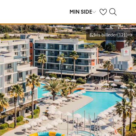
Se dine gemte hot
Søg på spies.dk
MIN SIDE
Vis billeder
(
121
)