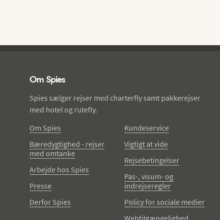
Spies - sidefod
Om Spies
Spies sælger rejser med charterfly samt pakkerejser
med hotel og rutefly.
Om Spies
Kundeservice
Bæredygtighed - rejser
Vigtigt at vide
med omtanke
Rejsebetingelser
Arbejde hos Spies
Pas-, visum- og
Presse
indrejseregler
Derfor Spies
Policy for sociale medier
Webtilgængelighed