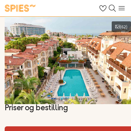
Se dine gemte h
Søg på spies.
Menu
(
62
)
Vis film og billeder
Priser og bestilling