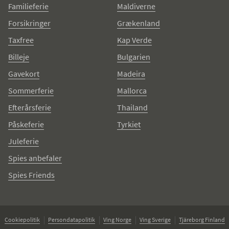
Familieferie
Maldiverne
Forsikringer
Grækenland
Taxfree
Kap Verde
Billeje
Bulgarien
Gavekort
Madeira
Sommerferie
Mallorca
Efterårsferie
Thailand
Påskeferie
Tyrkiet
Juleferie
Spies anbefaler
Spies Friends
Cookiepolitik
Persondatapolitik
Ving Norge
Ving Sverige
Tjäreborg Finland