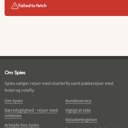
Failed to fetch
Spies - sidefod
Om Spies
Spies sælger rejser med charterfly samt pakkerejser med
hotel og rutefly.
Om Spies
Kundeservice
Bæredygtighed - rejser med
Vigtigt at vide
omtanke
Rejsebetingelser
Arbejde hos Spies