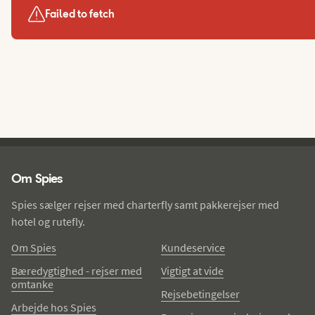
Failed to fetch
Spies - sidefod
Om Spies
Spies sælger rejser med charterfly samt pakkerejser med
hotel og rutefly.
Om Spies
Kundeservice
Bæredygtighed - rejser med
Vigtigt at vide
omtanke
Rejsebetingelser
Arbejde hos Spies