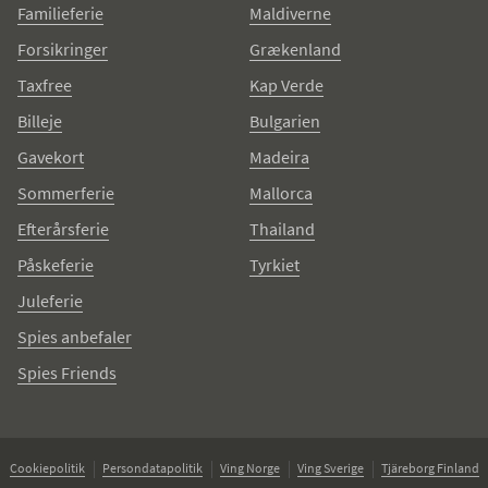
Familieferie
Maldiverne
Forsikringer
Grækenland
Taxfree
Kap Verde
Billeje
Bulgarien
Gavekort
Madeira
Sommerferie
Mallorca
Efterårsferie
Thailand
Påskeferie
Tyrkiet
Juleferie
Spies anbefaler
Spies Friends
Cookiepolitik
Persondatapolitik
Ving Norge
Ving Sverige
Tjäreborg Finland