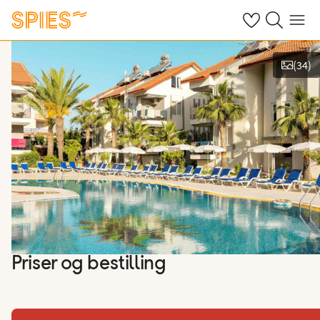
Se dine gemte h
Søg på spies.
Menu
(
34
)
Vis billeder
Priser og bestilling