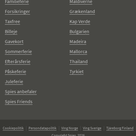
Familieferie
Maldiverne
Forsikringer
Grækenland
Taxfree
Kap Verde
Billeje
Bulgarien
Gavekort
Madeira
Sommerferie
Mallorca
Efterårsferie
Thailand
Påskeferie
Tyrkiet
Juleferie
Spies anbefaler
Spies Friends
Cookiepolitik
Persondatapolitik
Ving Norge
Ving Sverige
Tjäreborg Finland
Copyright Spies, 2026