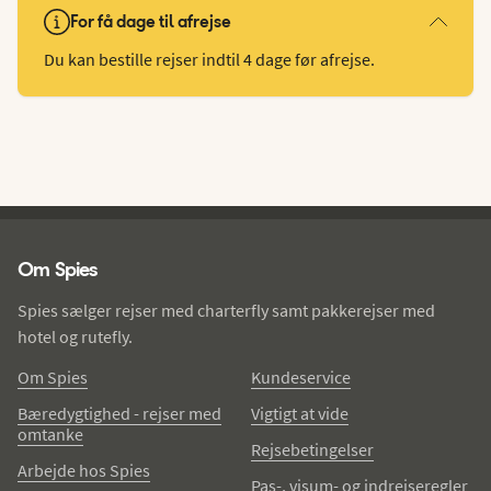
For få dage til afrejse
Du kan bestille rejser indtil 4 dage før afrejse.
Spies - sidefod
Om Spies
Spies sælger rejser med charterfly samt pakkerejser med
hotel og rutefly.
Om Spies
Kundeservice
Bæredygtighed - rejser med
Vigtigt at vide
omtanke
Rejsebetingelser
Arbejde hos Spies
Pas-, visum- og indrejseregler