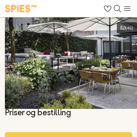
Se dine gemte h
Søg på spies.
Menu
(
46
)
Vis billeder
Priser og bestilling