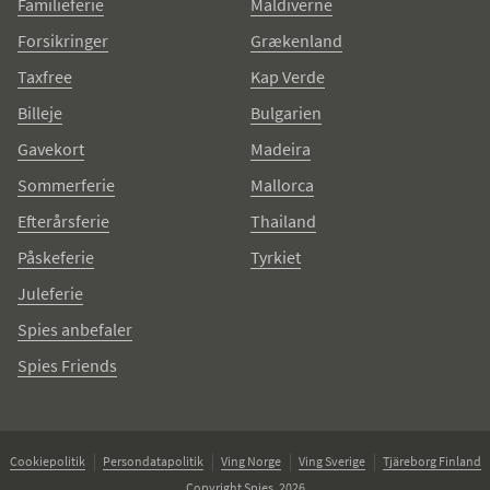
Familieferie
Maldiverne
Forsikringer
Grækenland
Taxfree
Kap Verde
Billeje
Bulgarien
Gavekort
Madeira
Sommerferie
Mallorca
Efterårsferie
Thailand
Påskeferie
Tyrkiet
Juleferie
Spies anbefaler
Spies Friends
Cookiepolitik
Persondatapolitik
Ving Norge
Ving Sverige
Tjäreborg Finland
Copyright Spies, 2026