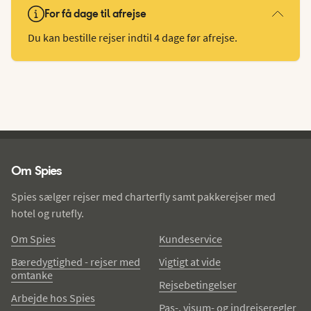
For få dage til afrejse
Du kan bestille rejser indtil 4 dage før afrejse.
Spies - sidefod
Om Spies
Spies sælger rejser med charterfly samt pakkerejser med
hotel og rutefly.
Om Spies
Kundeservice
Bæredygtighed - rejser med
Vigtigt at vide
omtanke
Rejsebetingelser
Arbejde hos Spies
Pas-, visum- og indrejseregler