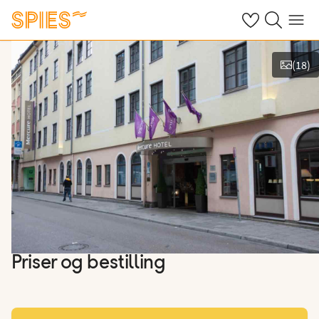
Se dine gemte h
Søg på spies.
Menu
(
18
)
Vis billeder
Priser og bestilling