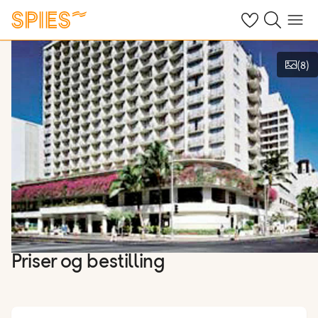
Se dine gemte h
Søg på spies.
Menu
(
8
)
Vis billeder
Priser og bestilling