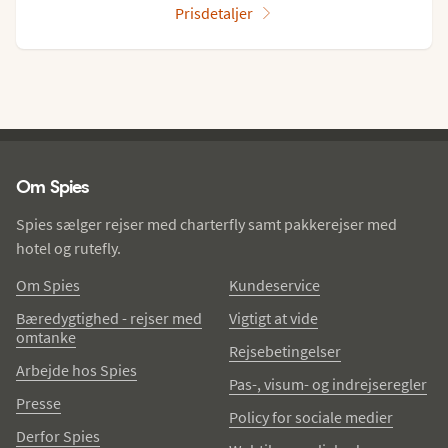
Prisdetaljer
Spies - sidefod
Om Spies
Spies sælger rejser med charterfly samt pakkerejser med
hotel og rutefly.
Om Spies
Kundeservice
Bæredygtighed - rejser med
Vigtigt at vide
omtanke
Rejsebetingelser
Arbejde hos Spies
Pas-, visum- og indrejseregler
Presse
Policy for sociale medier
Derfor Spies