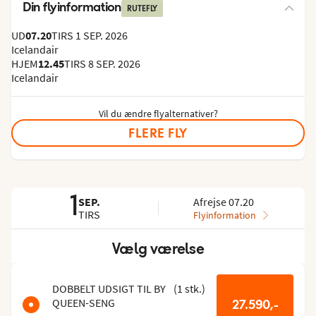
Din flyinformation
RUTEFLY
UD
07.20
TIRS 1 SEP. 2026
Icelandair
HJEM
12.45
TIRS 8 SEP. 2026
Icelandair
Vil du ændre flyalternativer?
FLERE FLY
1
SEP.
Afrejse 07.20
TIRS
Flyinformation
Vælg værelse
Spring
rumlisten
over
DOBBELT UDSIGT TIL BY
(
1
stk.
)
QUEEN-SENG
27.590,-