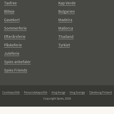
Taxfree
Kap Verde
Billeje
Bulgarien
Gavekort
Madeira
Sommerferie
Mallorca
Efterårsferie
Thailand
Påskeferie
Tyrkiet
Juleferie
Spies anbefaler
Spies Friends
Cookiepolitik
Persondatapolitik
Ving Norge
Ving Sverige
Tjäreborg Finland
Copyright Spies, 2026