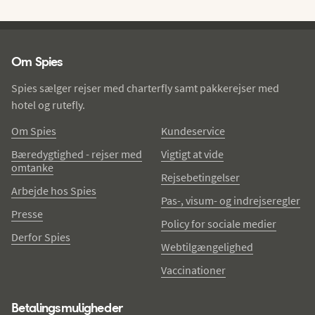
Spies - sidefod
Om Spies
Spies sælger rejser med charterfly samt pakkerejser med
hotel og rutefly.
Om Spies
Kundeservice
Bæredygtighed - rejser med
Vigtigt at vide
omtanke
Rejsebetingelser
Arbejde hos Spies
Pas-, visum- og indrejseregler
Presse
Policy for sociale medier
Derfor Spies
Webtilgængelighed
Vaccinationer
Betalingsmuligheder