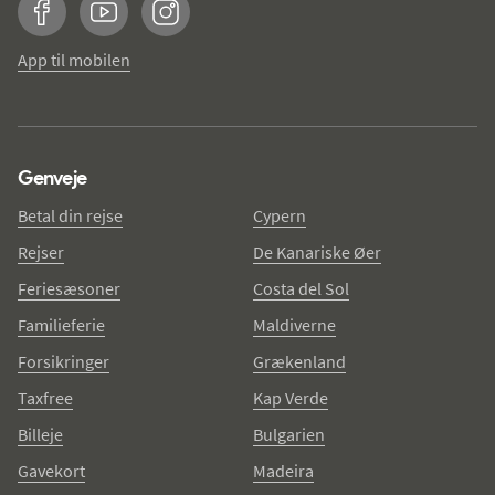
Facebook
YouTube
Instagram
App til mobilen
Genveje
Betal din rejse
Cypern
Rejser
De Kanariske Øer
Feriesæsoner
Costa del Sol
Familieferie
Maldiverne
Forsikringer
Grækenland
Taxfree
Kap Verde
Billeje
Bulgarien
Gavekort
Madeira