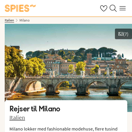
Se dine gemte h
Søg på spies.
Menu
Italien
Milano
(
7
)
Vis billeder
Rejser til
Milano
Italien
Milano lokker med fashionable modehuse, flere tusind