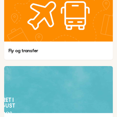
Fly og transfer
JRET I
UGUST
28
°