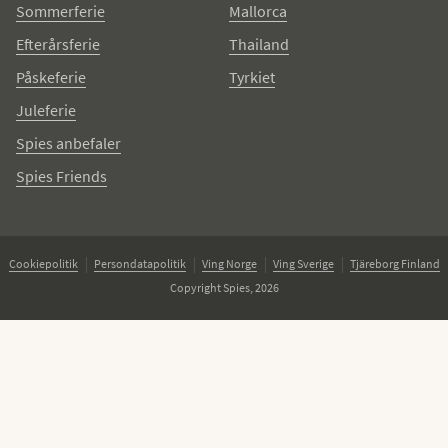
Sommerferie
Mallorca
Efterårsferie
Thailand
Påskeferie
Tyrkiet
Juleferie
Spies anbefaler
Spies Friends
Cookiepolitik
Persondatapolitik
Ving Norge
Ving Sverige
Tjäreborg Finland
Copyright Spies, 2026