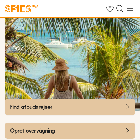
Se dine gemte h
Søg på spies.
Menu
Find afbudsrejser
Opret overvågning