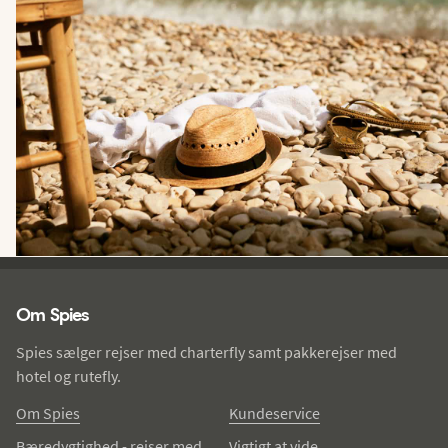
Spies - sidefod
Om Spies
Spies sælger rejser med charterfly samt pakkerejser med
hotel og rutefly.
Om Spies
Kundeservice
Bæredygtighed - rejser med
Vigtigt at vide