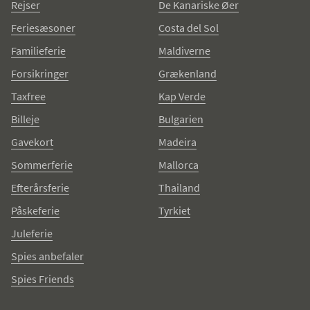
Rejser
De Kanariske Øer
Feriesæsoner
Costa del Sol
Familieferie
Maldiverne
Forsikringer
Grækenland
Taxfree
Kap Verde
Billeje
Bulgarien
Gavekort
Madeira
Sommerferie
Mallorca
Efterårsferie
Thailand
Påskeferie
Tyrkiet
Juleferie
Spies anbefaler
Spies Friends