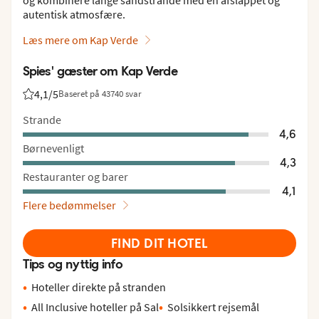
autentisk atmosfære.
Læs mere om Kap Verde
Spies' gæster om Kap Verde
4,1
/5
Baseret på 43740 svar
Bedømmelse fra Spies gæster: 4.1/5
Strande
4,6
Børnevenligt
4,3
Restauranter og barer
4,1
Flere bedømmelser
FIND DIT HOTEL
Tips og nyttig info
Hoteller direkte på stranden
All Inclusive hoteller på Sal
Solsikkert rejsemål