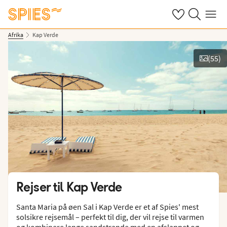
Se dine gemte h
Søg på spies.
Menu
Afrika
Kap Verde
(
55
)
Vis film og billeder
Rejser til
Kap Verde
Santa Maria på øen Sal i Kap Verde er et af Spies' mest
solsikre rejsemål – perfekt til dig, der vil rejse til varmen
og kombinere lange sandstrande med en afslappet og