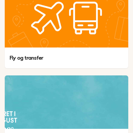
Fly og transfer
JRET I
UGUST
26
°