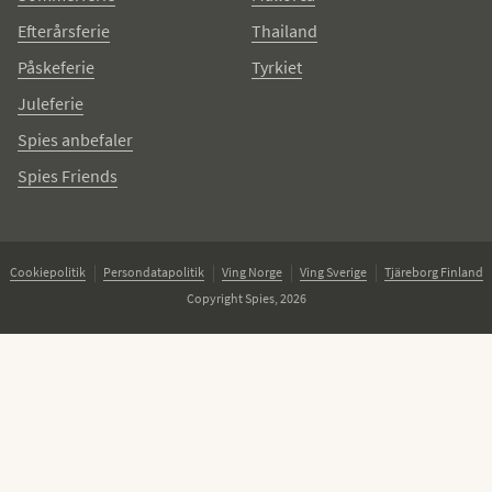
Efterårsferie
Thailand
Påskeferie
Tyrkiet
Juleferie
Spies anbefaler
Spies Friends
Cookiepolitik
Persondatapolitik
Ving Norge
Ving Sverige
Tjäreborg Finland
Copyright Spies, 2026