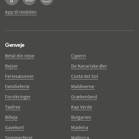
Facebook
YouTube
Instagram
App til mobilen
Genveje
Betal din rejse
Cypern
Rejser
De Kanariske Øer
Feriesæsoner
Costa del Sol
Familieferie
Maldiverne
Forsikringer
Grækenland
Taxfree
Kap Verde
Billeje
Bulgarien
Gavekort
Madeira
Sommerferie
Mallorca