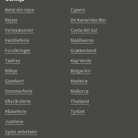
Betal din rejse
Cypern
Rejser
De Kanariske Øer
Feriesæsoner
Costa del Sol
Familieferie
Maldiverne
Forsikringer
Grækenland
Taxfree
Kap Verde
Billeje
Bulgarien
Gavekort
Madeira
Sommerferie
Mallorca
Efterårsferie
Thailand
Påskeferie
Tyrkiet
Juleferie
Spies anbefaler