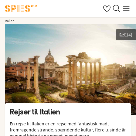
Se dine gemte h
Søg på spies.
Menu
Italien
(
14
)
Vis billeder
Rejser til
Italien
En rejse til Italien er en rejse med fantastisk mad,
fremragende strande, spændende kultur, flere tusinde år
gammel historie og meget, meget mere.