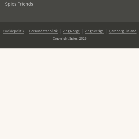
Spies Friends
Cookiepolitik
Persondatapolitik
Ving Norge
Ving Sverige
Tjäreborg Finland
Copyright Spies, 2026