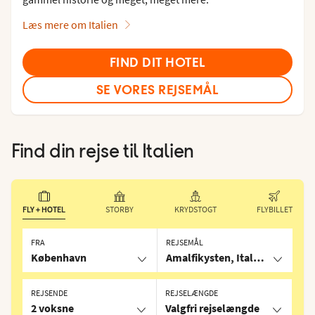
Læs mere om Italien
FIND DIT HOTEL
SE VORES REJSEMÅL
Find din rejse til
Italien
FLY + HOTEL
STORBY
KRYDSTOGT
FLYBILLET
FRA
REJSEMÅL
København
Amalfikysten, Italien
REJSENDE
REJSELÆNGDE
2 voksne
Valgfri rejselængde