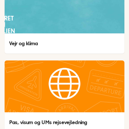
EJRET
I
TALIEN
Vejr og klima
Pas, visum og UMs rejsevejledning