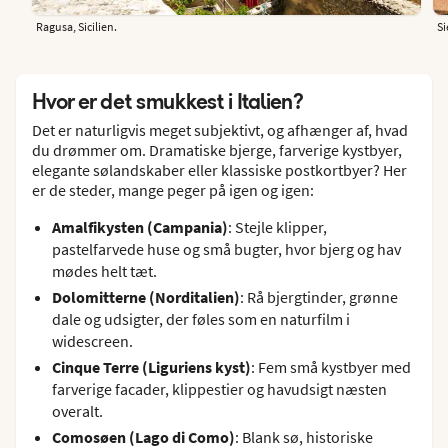
Ragusa, Sicilien.
Si
Hvor er det smukkest i Italien?
Det er naturligvis meget subjektivt, og afhænger af, hvad
du drømmer om. Dramatiske bjerge, farverige kystbyer,
elegante sølandskaber eller klassiske postkortbyer? Her
er de steder, mange peger på igen og igen:
Amalfikysten (Campania)
: Stejle klipper,
pastelfarvede huse og små bugter, hvor bjerg og hav
mødes helt tæt.
Dolomitterne (Norditalien)
: Rå bjergtinder, grønne
dale og udsigter, der føles som en naturfilm i
widescreen.
Cinque Terre (Liguriens kyst)
: Fem små kystbyer med
farverige facader, klippestier og havudsigt næsten
overalt.
Comosøen (Lago di Como)
: Blank sø, historiske