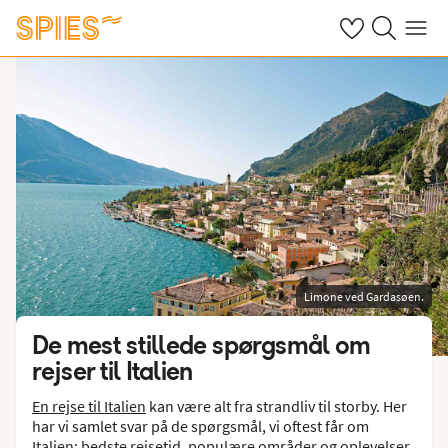
Se dine gemte h
Søg på spies.
Menu
Limone ved Gardasøen.
De mest stillede spørgsmål om
rejser til Italien
En rejse til Italien
kan være alt fra strandliv til storby. Her
har vi samlet svar på de spørgsmål, vi oftest får om
Italien: bedste rejsetid, populære områder og oplevelser