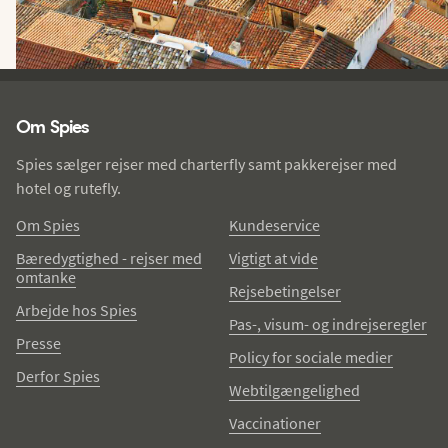
Spies - sidefod
Om Spies
Spies sælger rejser med charterfly samt pakkerejser med
hotel og rutefly.
Om Spies
Kundeservice
Bæredygtighed - rejser med
Vigtigt at vide
omtanke
Rejsebetingelser
Arbejde hos Spies
Pas-, visum- og indrejseregler
Presse
Policy for sociale medier
Derfor Spies
Webtilgængelighed
Vaccinationer