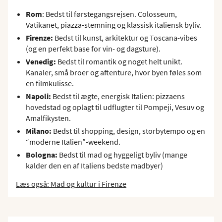
Rom
: Bedst til førstegangsrejsen. Colosseum,
Vatikanet, piazza-stemning og klassisk italiensk byliv.
Firenze:
Bedst til kunst, arkitektur og Toscana-vibes
(og en perfekt base for vin- og dagsture).
Venedig:
Bedst til romantik og noget helt unikt.
Kanaler, små broer og aftenture, hvor byen føles som
en filmkulisse.
Napoli:
Bedst til ægte, energisk Italien: pizzaens
hovedstad og oplagt til udflugter til Pompeji, Vesuv og
Amalfikysten.
Milano:
Bedst til shopping, design, storbytempo og en
“moderne Italien”-weekend.
Bologna:
Bedst til mad og hyggeligt byliv (mange
kalder den en af Italiens bedste madbyer)
Læs også: Mad og kultur i Firenze