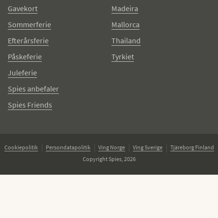
Gavekort
Madeira
Sommerferie
Mallorca
Efterårsferie
Thailand
Påskeferie
Tyrkiet
Juleferie
Spies anbefaler
Spies Friends
Cookiepolitik
Persondatapolitik
Ving Norge
Ving Sverige
Tjäreborg Finland
Copyright Spies, 2026