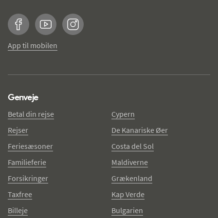
Facebook
YouTube
Instagram
App til mobilen
Genveje
Betal din rejse
Cypern
Rejser
De Kanariske Øer
Feriesæsoner
Costa del Sol
Familieferie
Maldiverne
Forsikringer
Grækenland
Taxfree
Kap Verde
Billeje
Bulgarien