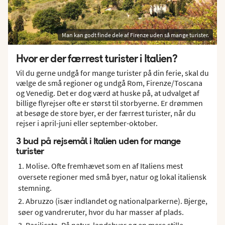
Man kan godt finde dele af Firenze uden så mange turister.
Hvor er der færrest turister i Italien?
Vil du gerne undgå for mange turister på din ferie, skal du
vælge de små regioner og undgå Rom, Firenze/Toscana
og Venedig. Det er dog værd at huske på, at udvalget af
billige flyrejser ofte er størst til storbyerne. Er drømmen
at besøge de store byer, er der færrest turister, når du
rejser i april-juni eller september-oktober.
3 bud på rejsemål i Italien uden for mange
turister
Molise. Ofte fremhævet som en af Italiens mest
oversete regioner med små byer, natur og lokal italiensk
stemning.
Abruzzo (især indlandet og nationalparkerne). Bjerge,
søer og vandreruter, hvor du har masser af plads.
Basilicata. Rå natur, landsbyer og en mere stille,