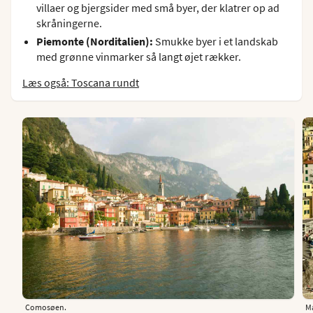
villaer og bjergsider med små byer, der klatrer op ad
skråningerne.
Piemonte (Norditalien):
Smukke byer i et landskab
med grønne vinmarker så langt øjet rækker.
Læs også: Toscana rundt
Comosøen.
Ma