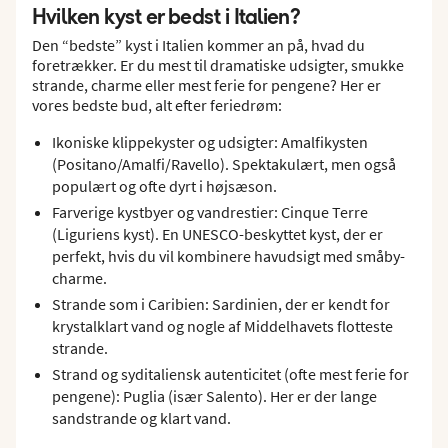
Hvilken kyst er bedst i Italien?
Den “bedste” kyst i Italien kommer an på, hvad du
foretrækker. Er du mest til dramatiske udsigter, smukke
strande, charme eller mest ferie for pengene? Her er
vores bedste bud, alt efter feriedrøm:
Ikoniske klippekyster og udsigter: Amalfikysten
(Positano/Amalfi/Ravello). Spektakulært, men også
populært og ofte dyrt i højsæson.
Farverige kystbyer og vandrestier: Cinque Terre
(Liguriens kyst). En UNESCO-beskyttet kyst, der er
perfekt, hvis du vil kombinere havudsigt med småby-
charme.
Strande som i Caribien: Sardinien, der er kendt for
krystalklart vand og nogle af Middelhavets flotteste
strande.
Strand og syditaliensk autenticitet (ofte mest ferie for
pengene): Puglia (især Salento). Her er der lange
sandstrande og klart vand.