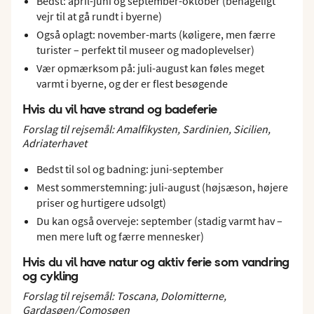
Bedst: april-juni og september-oktober (behageligt
vejr til at gå rundt i byerne)
Også oplagt: november-marts (køligere, men færre
turister – perfekt til museer og madoplevelser)
Vær opmærksom på: juli-august kan føles meget
varmt i byerne, og der er flest besøgende
Hvis du vil have strand og badeferie
Forslag til rejsemål: Amalfikysten, Sardinien, Sicilien,
Adriaterhavet
Bedst til sol og badning: juni-september
Mest sommerstemning: juli-august (højsæson, højere
priser og hurtigere udsolgt)
Du kan også overveje: september (stadig varmt hav –
men mere luft og færre mennesker)
Hvis du vil have natur og aktiv ferie som vandring
og cykling
Forslag til rejsemål: Toscana, Dolomitterne,
Gardasøen/Comosøen