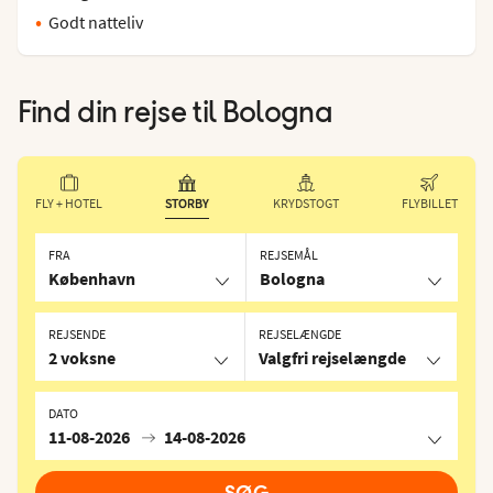
Godt natteliv
Find din rejse til
Bologna
FLY + HOTEL
STORBY
KRYDSTOGT
FLYBILLET
FRA
REJSEMÅL
København
Bologna
REJSENDE
REJSELÆNGDE
2 voksne
Valgfri rejselængde
DATO
11-08-2026
14-08-2026
SØG