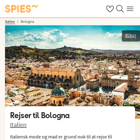
Se dine gemte h
Søg på spies.
Menu
Italien
Bologna
(
6
)
Vis billeder
Rejser til
Bologna
Italien
Italiensk mode og mad er grund nok til at rejse til