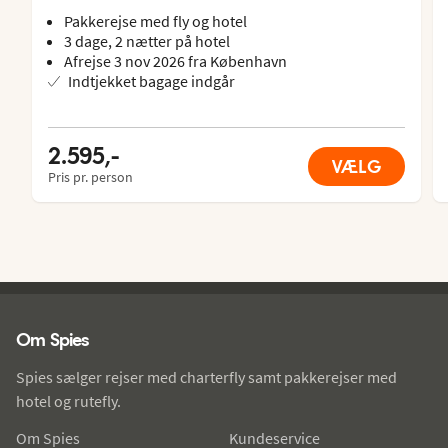
Pakkerejse med fly og hotel
3 dage, 2 nætter på hotel
Afrejse 3 nov 2026 fra København
Indtjekket bagage indgår
2.595,-
VÆLG
Pris pr. person
Spies - sidefod
Om Spies
Spies sælger rejser med charterfly samt pakkerejser med
hotel og rutefly.
Om Spies
Kundeservice