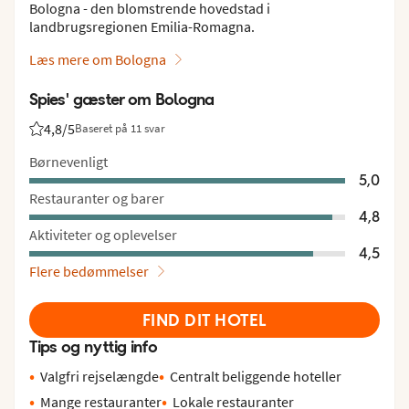
Bologna - den blomstrende hovedstad i
landbrugsregionen Emilia-Romagna.
Læs mere om Bologna
Spies' gæster om Bologna
4,8
/5
Baseret på 11 svar
Bedømmelse fra Spies gæster: 4.8/5
Børnevenligt
5,0
Restauranter og barer
4,8
Aktiviteter og oplevelser
4,5
Flere bedømmelser
FIND DIT HOTEL
Tips og nyttig info
Valgfri rejselængde
Centralt beliggende hoteller
Mange restauranter
Lokale restauranter