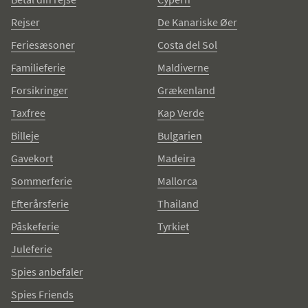
Rejser
De Kanariske Øer
Feriesæsoner
Costa del Sol
Familieferie
Maldiverne
Forsikringer
Grækenland
Taxfree
Kap Verde
Billeje
Bulgarien
Gavekort
Madeira
Sommerferie
Mallorca
Efterårsferie
Thailand
Påskeferie
Tyrkiet
Juleferie
Spies anbefaler
Spies Friends