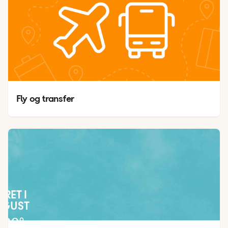
Fly og transfer
JRET I
UGUST
30
°