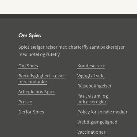
Spies - sidefod
Om Spies
Spies sælger rejser med charterfly samt pakkerejser
med hotel og rutefly.
Om Spies
Kundeservice
Bæredygtighed - rejser
Vigtigt at vide
med omtanke
Rejsebetingelser
Arbejde hos Spies
Pas-, visum- og
Presse
indrejseregler
Derfor Spies
Policy for sociale medier
Webtilgængelighed
Vaccinationer