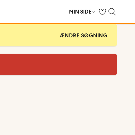
Se dine gemte hot
Søg på spies.dk
MIN SIDE
ÆNDRE SØGNING