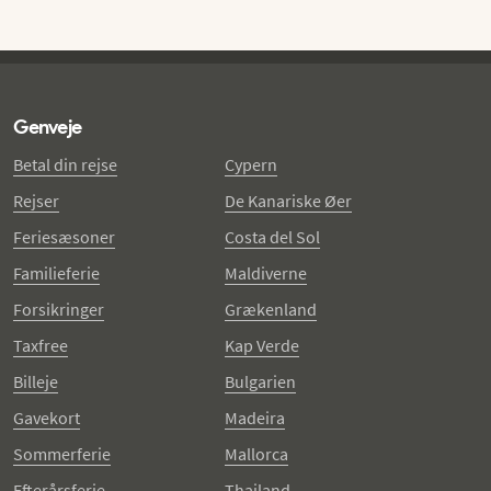
Genveje
Betal din rejse
Cypern
Rejser
De Kanariske Øer
Feriesæsoner
Costa del Sol
Familieferie
Maldiverne
Forsikringer
Grækenland
Taxfree
Kap Verde
Billeje
Bulgarien
Gavekort
Madeira
Sommerferie
Mallorca
Efterårsferie
Thailand