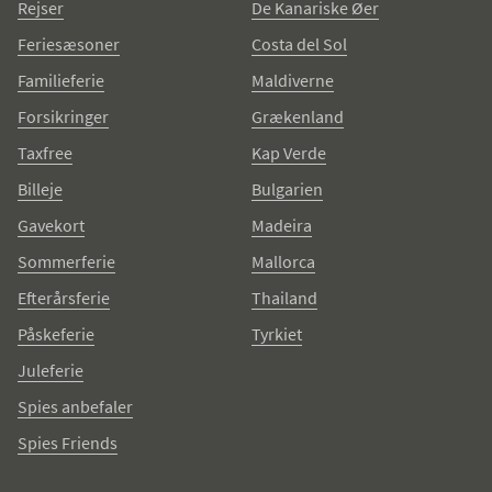
Rejser
De Kanariske Øer
Feriesæsoner
Costa del Sol
Familieferie
Maldiverne
Forsikringer
Grækenland
Taxfree
Kap Verde
Billeje
Bulgarien
Gavekort
Madeira
Sommerferie
Mallorca
Efterårsferie
Thailand
Påskeferie
Tyrkiet
Juleferie
Spies anbefaler
Spies Friends