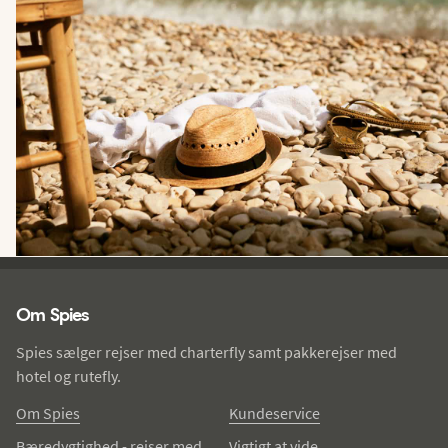
Spies - sidefod
Om Spies
Spies sælger rejser med charterfly samt pakkerejser med
hotel og rutefly.
Om Spies
Kundeservice
Bæredygtighed - rejser med
Vigtigt at vide