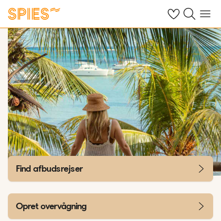
Se dine gemte h
Søg på spies.
Menu
Find afbudsrejser
Opret overvågning