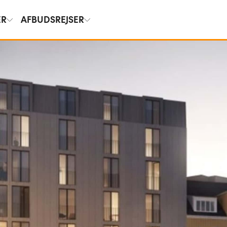
ER
AFBUDSREJSER