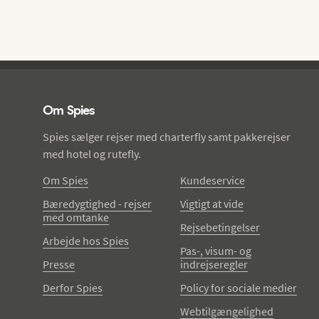
Spies - sidefod
Om Spies
Spies sælger rejser med charterfly samt pakkerejser
med hotel og rutefly.
Om Spies
Kundeservice
Bæredygtighed - rejser
Vigtigt at vide
med omtanke
Rejsebetingelser
Arbejde hos Spies
Pas-, visum- og
Presse
indrejseregler
Derfor Spies
Policy for sociale medier
Webtilgængelighed