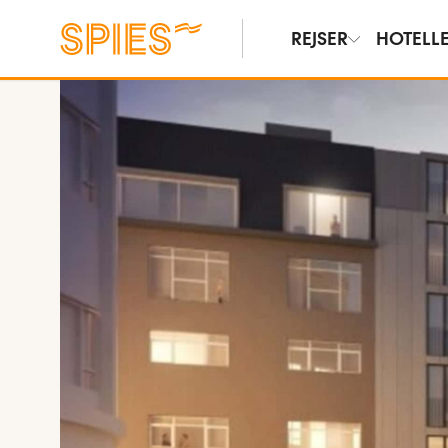
REJSER
HOTELL
Vis billeder