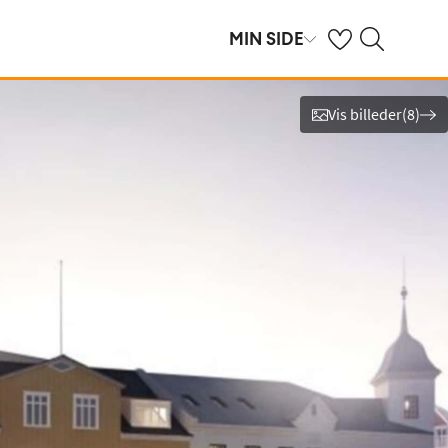
Se dine gemte hot
Søg på spies.dk
MIN SIDE
Vis billeder
(
8
)