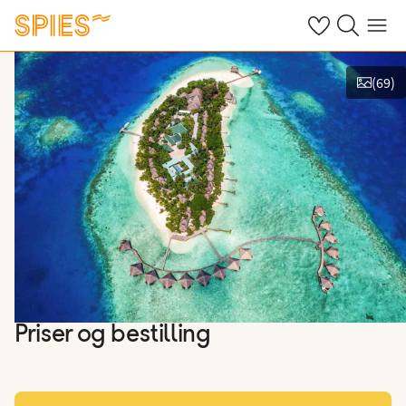
Se dine gemte h
Søg på spies.
Menu
(
69
)
Vis film og billeder
Priser og bestilling