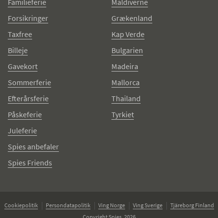
Familieferie
Maldiverne
Forsikringer
Grækenland
Taxfree
Kap Verde
Billeje
Bulgarien
Gavekort
Madeira
Sommerferie
Mallorca
Efterårsferie
Thailand
Påskeferie
Tyrkiet
Juleferie
Spies anbefaler
Spies Friends
Cookiepolitik
Persondatapolitik
Ving Norge
Ving Sverige
Tjäreborg Finland
Copyright Spies, 2026