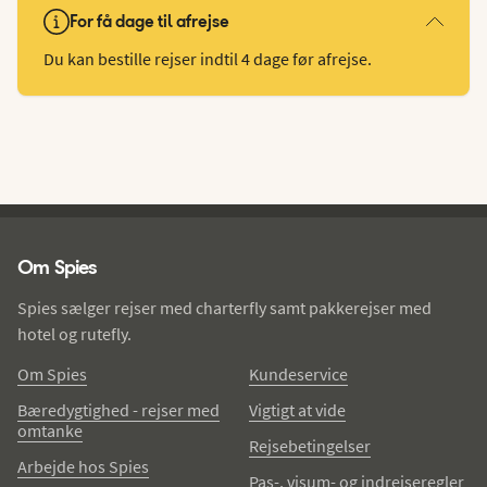
For få dage til afrejse
Du kan bestille rejser indtil 4 dage før afrejse.
Spies - sidefod
Om Spies
Spies sælger rejser med charterfly samt pakkerejser med
hotel og rutefly.
Om Spies
Kundeservice
Bæredygtighed - rejser med
Vigtigt at vide
omtanke
Rejsebetingelser
Arbejde hos Spies
Pas-, visum- og indrejseregler