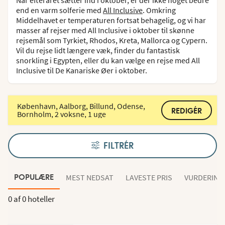
end en varm solferie med
All Inclusive
. Omkring
Middelhavet er temperaturen fortsat behagelig, og vi har
masser af rejser med All Inclusive i oktober til skønne
rejsemål som Tyrkiet, Rhodos, Kreta, Mallorca og Cypern.
Vil du rejse lidt længere væk, finder du fantastisk
snorkling i Egypten, eller du kan vælge en rejse med All
Inclusive til De Kanariske Øer i oktober.
København, Aalborg, Billund, Odense,
REDIGÉR
Bornholm, 2 voksne, 1 uge
FILTRÉR
MEST NEDSAT
LAVESTE PRIS
VURDERING
POPULÆRE
0 af
0 hoteller