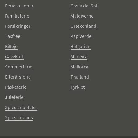
Feriesæsoner
Costa del Sol
Familieferie
Maldiverne
Forsikringer
Grækenland
Taxfree
Kap Verde
Billeje
Bulgarien
Gavekort
Madeira
Sommerferie
Mallorca
Efterårsferie
Thailand
Påskeferie
Tyrkiet
Juleferie
Spies anbefaler
Spies Friends