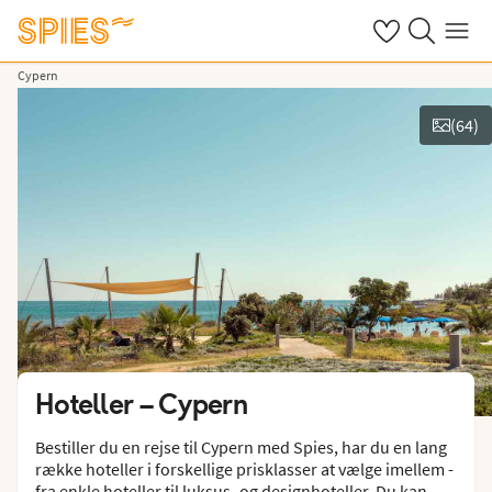
Se dine gemte h
Søg på spies.
Menu
Cypern
(
64
)
Vis film og billeder
Hoteller –
Cypern
Bestiller du en rejse til Cypern med Spies, har du en lang
række hoteller i forskellige prisklasser at vælge imellem -
fra enkle hoteller til luksus- og designhoteller. Du kan