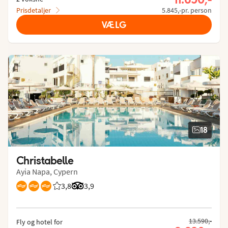
Prisdetaljer
5.845,-pr. person
VÆLG
18
Christabelle
Ayia Napa, Cypern
3,8
Bedømmelse fra Spies gæster: 3.846/5
Bedømmelse fra Tripadvisor: 3.9 of 5
3,9
13.590,-
Fly og hotel for