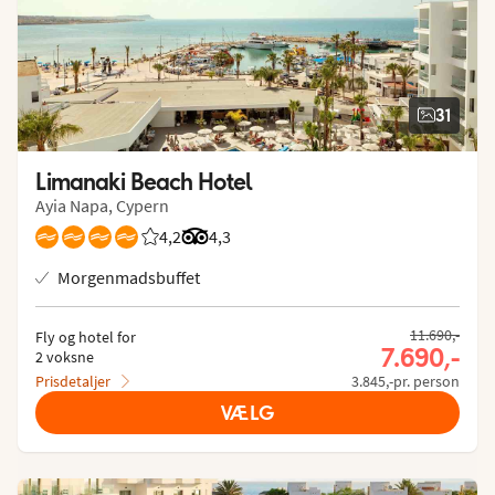
31
Limanaki Beach Hotel
Ayia Napa, Cypern
4,2
Bedømmelse fra Spies gæster: 4.22/5
Bedømmelse fra Tripadvisor: 4.3 of 5
4,3
Morgenmadsbuffet
11.690,-
Fly og hotel for
7.690,-
2 voksne
Prisdetaljer
3.845,-pr. person
VÆLG