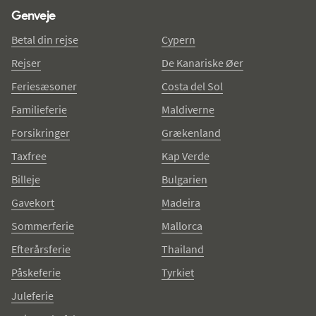
Genveje
Betal din rejse
Cypern
Rejser
De Kanariske Øer
Feriesæsoner
Costa del Sol
Familieferie
Maldiverne
Forsikringer
Grækenland
Taxfree
Kap Verde
Billeje
Bulgarien
Gavekort
Madeira
Sommerferie
Mallorca
Efterårsferie
Thailand
Påskeferie
Tyrkiet
Juleferie