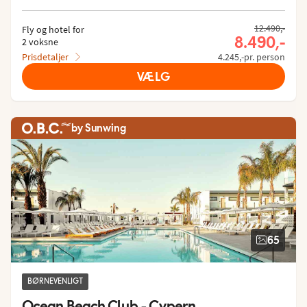
12.490,-
Fly og hotel for
8.490,-
2 voksne
Prisdetaljer
4.245,-pr. person
VÆLG
by Sunwing
65
BØRNEVENLIGT
Ocean Beach Club - Cypern