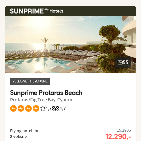
Hotels
55
VELEGNET TIL VOKSNE
Sunprime Protaras Beach
Protaras/Fig Tree Bay, Cypern
4,7
Bedømmelse fra Spies gæster: 4.676/5
Bedømmelse fra Tripadvisor: 4.7 of 5
4,7
15.290,-
Fly og hotel for
12.290,-
2 voksne