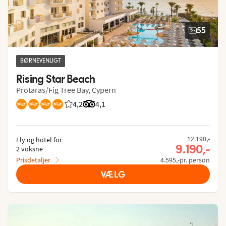
55
BØRNEVENLIGT
Rising Star Beach
Protaras/Fig Tree Bay, Cypern
4,2
Bedømmelse fra Spies gæster: 4.175/5
Bedømmelse fra Tripadvisor: 4.1 of 5
4,1
12.190,-
Fly og hotel for
9.190,-
2 voksne
Prisdetaljer
4.595,-pr. person
VÆLG