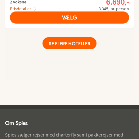
6.690,-
2 voksne
Prisdetaljer
3.345,-pr. person
VÆLG
SE FLERE HOTELLER
Spies - sidefod
Om Spies
Spies sælger rejser med charterfly samt pakkerejser med