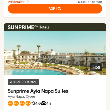
Prisdetaljer
6.145,-pr. person
VÆLG
Hotels
59
VELEGNET TIL VOKSNE
Sunprime Ayia Napa Suites
Ayia Napa, Cypern
4,6
Bedømmelse fra Spies gæster: 4.589/5
Bedømmelse fra Tripadvisor: 4.8 of 5
4,8