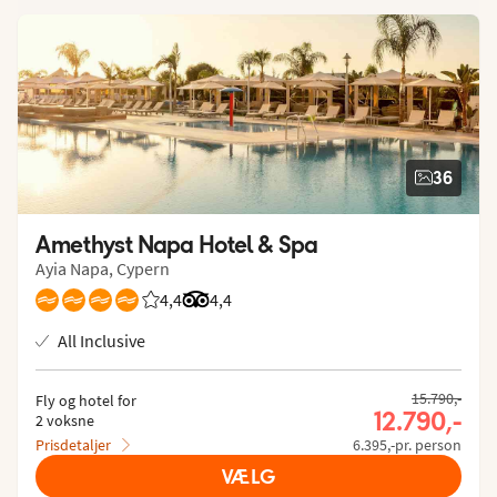
36
Amethyst Napa Hotel & Spa
Ayia Napa, Cypern
4,4
Bedømmelse fra Spies gæster: 4.364/5
Bedømmelse fra Tripadvisor: 4.4 of 5
4,4
All Inclusive
15.790,-
Fly og hotel for
12.790,-
2 voksne
Prisdetaljer
6.395,-pr. person
VÆLG