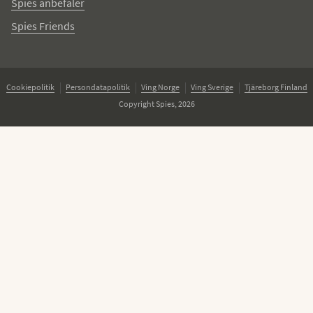
Spies anbefaler
Spies Friends
Cookiepolitik
Persondatapolitik
Ving Norge
Ving Sverige
Tjäreborg Finland
Copyright Spies, 2026