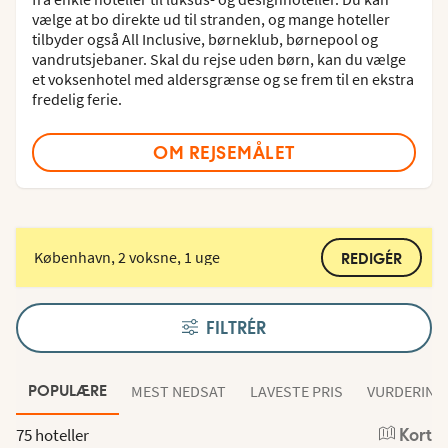
vælge at bo direkte ud til stranden, og mange hoteller
tilbyder også All Inclusive, børneklub, børnepool og
vandrutsjebaner. Skal du rejse uden børn, kan du vælge
et voksenhotel med aldersgrænse og se frem til en ekstra
fredelig ferie.
OM REJSEMÅLET
København, 2 voksne, 1 uge
REDIGÉR
FILTRÉR
MEST NEDSAT
LAVESTE PRIS
VURDERING
POPULÆRE
75 hoteller
Kort