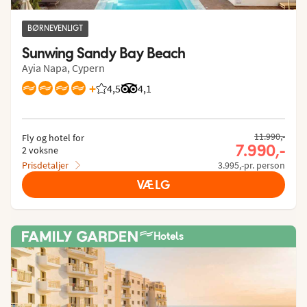
BØRNEVENLIGT
Sunwing Sandy Bay Beach
Ayia Napa, Cypern
+
4,5
Bedømmelse fra Spies gæster: 4.468/5
Bedømmelse fra Tripadvisor: 4.1 of 5
4,1
11.990,-
Fly og hotel for
7.990,-
2 voksne
Prisdetaljer
3.995,-pr. person
VÆLG
Hotels