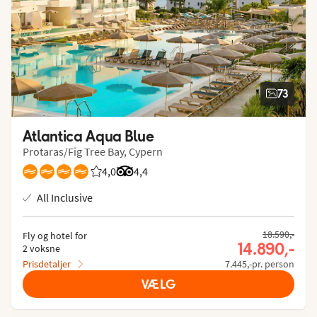
73
Atlantica Aqua Blue
Protaras/Fig Tree Bay, Cypern
4,0
Bedømmelse fra Spies gæster: 4.009/5
Bedømmelse fra Tripadvisor: 4.4 of 5
4,4
All Inclusive
18.590,-
Fly og hotel for
14.890,-
2 voksne
Prisdetaljer
7.445,-pr. person
VÆLG