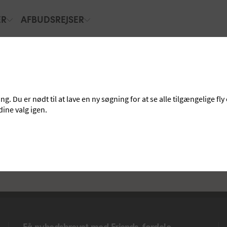
ER
AFBUDSREJSER
 Du er nødt til at lave en ny søgning for at se alle tilgængelige fly 
dine valg igen.
Få nyhedsbrevet med Friends-fordele