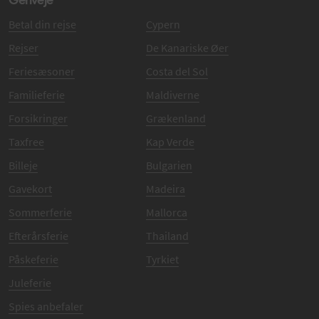
Betal din rejse
Cypern
Rejser
De Kanariske Øer
Feriesæsoner
Costa del Sol
Familieferie
Maldiverne
Forsikringer
Grækenland
Taxfree
Kap Verde
Billeje
Bulgarien
Gavekort
Madeira
Sommerferie
Mallorca
Efterårsferie
Thailand
Påskeferie
Tyrkiet
Juleferie
Spies anbefaler