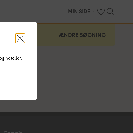
Se dine gemte hot
Søg på spies.dk
MIN SIDE
ÆNDRE SØGNING
og hoteller.
Genveje