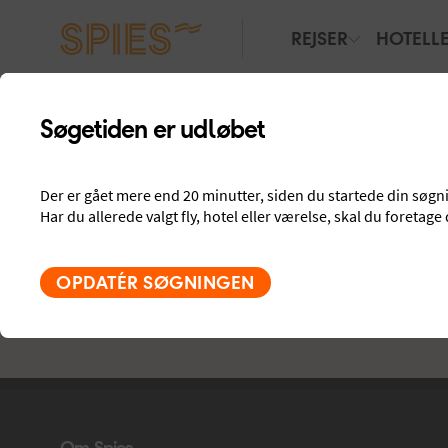
REJSER
HOTELL
Vælg hotel
Alle rejsemål
, Søg alle charter-rejser
Søgetiden er udløbet
København
,
1 uge
,
2 voksne
Der er gået mere end 20 minutter, siden du startede din søgning.
Har du allerede valgt fly, hotel eller værelse, skal du foretage 
OPDATÉR SØGNINGEN
Spies - sidefod
Om Spies