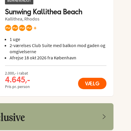
BØRNEVENLIGT
Sunwing Kallithea Beach
Kallithea, Rhodos
+
1 uge
2-værelses Club Suite med balkon mod gaden og
omgivelserne
Afrejse 18 okt 2026 fra København
2.000,- i rabat
4.645,-
VÆLG
Pris pr. person
lusive