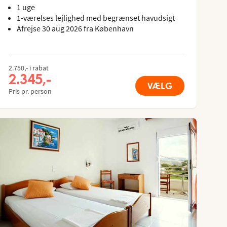
1 uge
1-værelses lejlighed med begrænset havudsigt
Afrejse 30 aug 2026 fra København
2.750,- i rabat
2.345,-
VÆLG
Pris pr. person