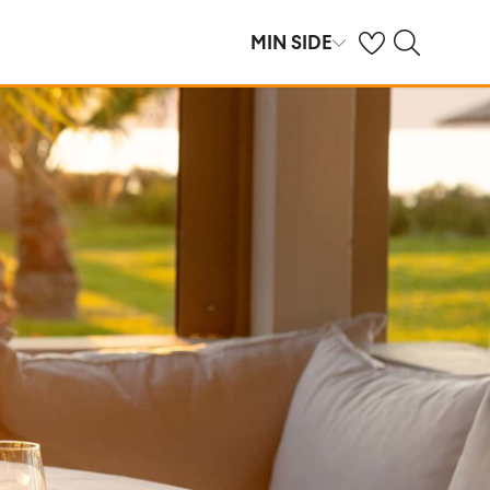
Se dine gemte hot
Søg på spies.dk
MIN SIDE