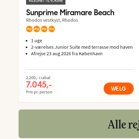
VELEGNET TIL VOKSNE
Sunprime Miramare Beach
Rhodos vestkyst, Rhodos
1 uge
2-værelses Junior Suite med terrasse mod haven
Afrejse 23 aug 2026 fra København
2.200,- i rabat
7.045,-
VÆLG
Pris pr. person
Alle re