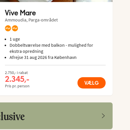
Vive Mare
Ammoudia, Parga-området
1 uge
Dobbeltværelse med balkon - mulighed for
ekstra opredning
Afrejse 31 aug 2026 fra København
2.750,- i rabat
2.345,-
VÆLG
Pris pr. person
lusive