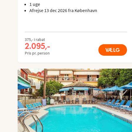
1 uge
Afrejse 13 dec 2026 fra København
375,- i rabat
2.095,-
VÆLG
Pris pr. person