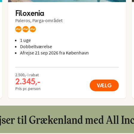
Filoxenia
Paleros, Parga-området
1 uge
Dobbeltværelse
Afrejse 21 sep 2026 fra København
2.500,- i rabat
2.345,-
VÆLG
Pris pr. person
jser til Grækenland med All Inc