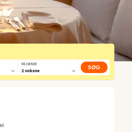
REJSENDE
SØG
2 voksne
til