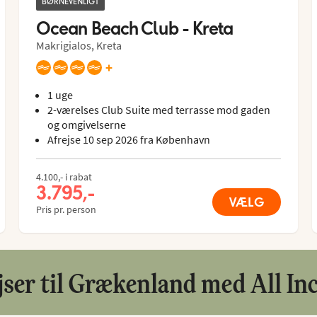
BØRNEVENLIGT
Ocean Beach Club - Kreta
Makrigialos, Kreta
+
1 uge
2-værelses Club Suite med terrasse mod gaden
og omgivelserne
Afrejse 10 sep 2026 fra København
4.100,- i rabat
3.795,-
VÆLG
Pris pr. person
jser til Grækenland med All Inc