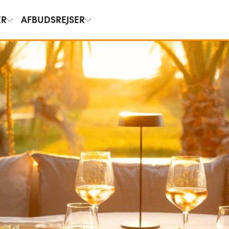
ER
AFBUDSREJSER