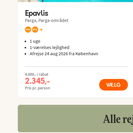
Epavlis
Parga, Parga-området
+
1 uge
1-værelses lejlighed
Afrejse 24 aug 2026 fra København
4.000,- i rabat
2.345,-
VÆLG
Pris pr. person
Alle re