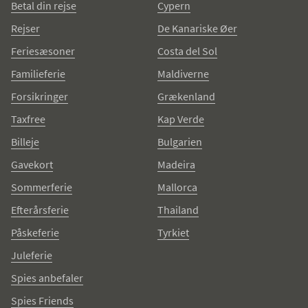
Betal din rejse
Cypern
Rejser
De Kanariske Øer
Feriesæsoner
Costa del Sol
Familieferie
Maldiverne
Forsikringer
Grækenland
Taxfree
Kap Verde
Billeje
Bulgarien
Gavekort
Madeira
Sommerferie
Mallorca
Efterårsferie
Thailand
Påskeferie
Tyrkiet
Juleferie
Spies anbefaler
Spies Friends