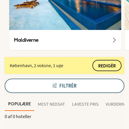
Maldiverne
København, 2 voksne, 1 uge
REDIGÉR
FILTRÉR
MEST NEDSAT
LAVESTE PRIS
VURDERING
POPULÆRE
0 af
0 hoteller