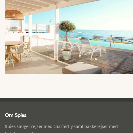
Spies - sidefod
Om Spies
Spies sælger rejser med charterfly samt pakkerejser med