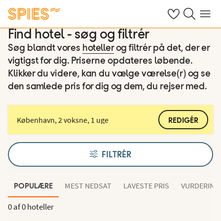
Se dine gemte h
Søg på spies.
Menu
Find hotel - søg og filtrér
Søg blandt vores
hoteller
og filtrér på det, der er
vigtigst for dig. Priserne opdateres løbende.
Klikker du videre, kan du vælge værelse(r) og se
den samlede pris for dig og dem, du rejser med.
København, 2 voksne, 1 uge
REDIGÉR
FILTRÉR
MEST NEDSAT
LAVESTE PRIS
VURDERING
POPULÆRE
0 af
0 hoteller