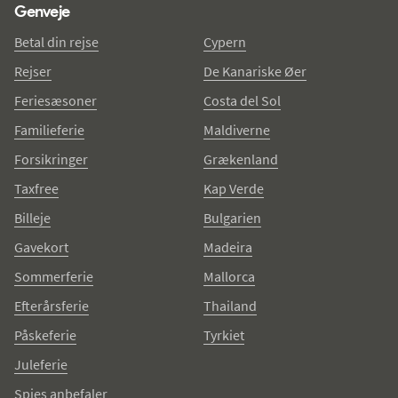
Genveje
Betal din rejse
Cypern
Rejser
De Kanariske Øer
Feriesæsoner
Costa del Sol
Familieferie
Maldiverne
Forsikringer
Grækenland
Taxfree
Kap Verde
Billeje
Bulgarien
Gavekort
Madeira
Sommerferie
Mallorca
Efterårsferie
Thailand
Påskeferie
Tyrkiet
Juleferie
Spies anbefaler