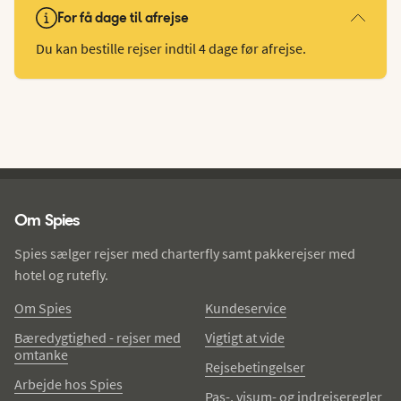
For få dage til afrejse
Du kan bestille rejser indtil 4 dage før afrejse.
Spies - sidefod
Om Spies
Spies sælger rejser med charterfly samt pakkerejser med
hotel og rutefly.
Om Spies
Kundeservice
Bæredygtighed - rejser med
Vigtigt at vide
omtanke
Rejsebetingelser
Arbejde hos Spies
Pas-, visum- og indrejseregler