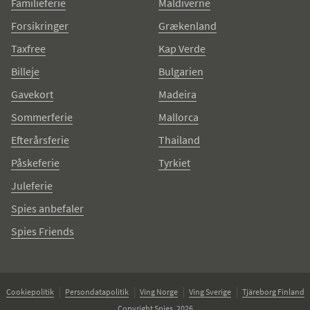
Familieferie
Maldiverne
Forsikringer
Grækenland
Taxfree
Kap Verde
Billeje
Bulgarien
Gavekort
Madeira
Sommerferie
Mallorca
Efterårsferie
Thailand
Påskeferie
Tyrkiet
Juleferie
Spies anbefaler
Spies Friends
Cookiepolitik
Persondatapolitik
Ving Norge
Ving Sverige
Tjäreborg Finland
Copyright Spies, 2026