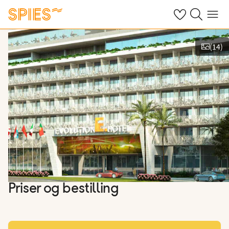
Se dine gemte h
Søg på spies.
Menu
(
14
)
Vis billeder
Priser og bestilling